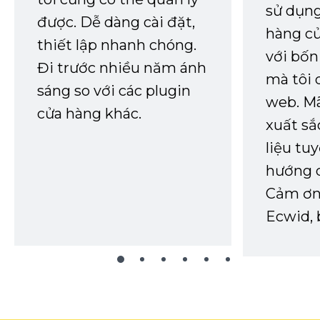
sử dụng
được. Dễ dàng cài đặt,
hàng củ
thiết lập nhanh chóng.
với bốn
Đi trước nhiều năm ánh
mà tôi 
sáng so với các plugin
web. Mã
cửa hàng khác.
xuất sắ
liệu tuy
hướng d
Cảm ơn 
Ecwid, 