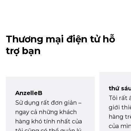
Thương mại điện tử hỗ
trợ bạn
thứ sá
AnzelleB
Tôi rất
Sử dụng rất đơn giản –
giới th
ngay cả những khách
hàng tr
hàng khó tính nhất của
của mìn
tôi cũng có thể quản lý