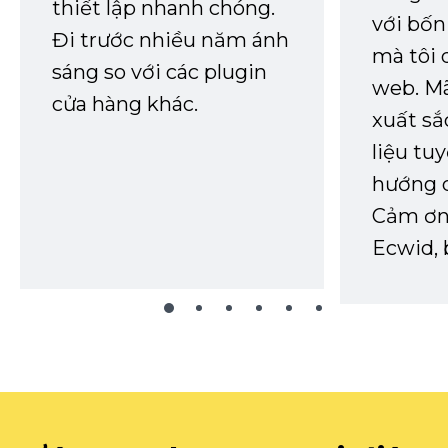
thiết lập nhanh chóng.
với bốn
Đi trước nhiều năm ánh
mà tôi 
sáng so với các plugin
web. Mã
cửa hàng khác.
xuất sắ
liệu tuy
hướng d
Cảm ơn 
Ecwid, 