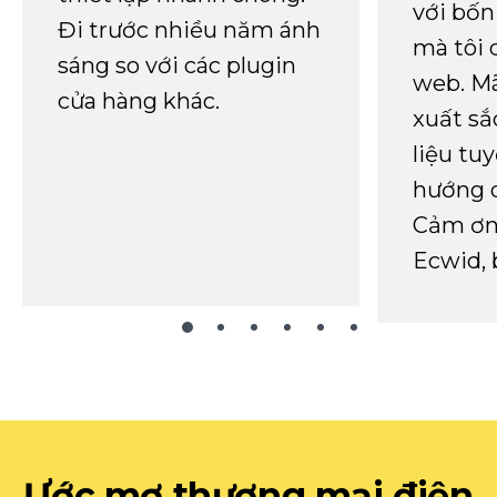
với bốn
Đi trước nhiều năm ánh
mà tôi 
sáng so với các plugin
web. Mã
cửa hàng khác.
xuất sắ
liệu tuy
hướng d
Cảm ơn 
Ecwid, 
Ước mơ thương mại điện