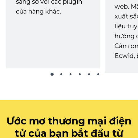
sáng so với các plugin
web. Mã
cửa hàng khác.
xuất sắ
liệu tuy
hướng d
Cảm ơn 
Ecwid, 
Ước mơ thương mại điện
tử của bạn bắt đầu từ