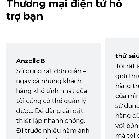
Thương mại điện tử hỗ
trợ bạn
thứ sá
AnzelleB
Tôi rất
Sử dụng rất đơn giản –
giới th
ngay cả những khách
hàng tr
hàng khó tính nhất của
của mìn
tôi cũng có thể quản lý
sử dụng
được. Dễ dàng cài đặt,
hàng củ
thiết lập nhanh chóng.
với bốn
Đi trước nhiều năm ánh
mà tôi 