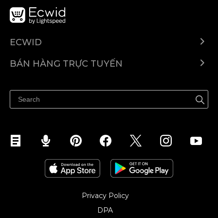
ECWID
Ecwid.com
BÁN HÀNG TRỰC TUYẾN
Trung tâm trợ giúp
Bán ở bất cứ đâu
Quảng bá ở bất cứ đâu
Kiểm soát mọi thứ
Privacy Policy
DPA