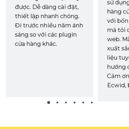
sử dụng
được. Dễ dàng cài đặt,
hàng củ
thiết lập nhanh chóng.
với bốn
Đi trước nhiều năm ánh
mà tôi 
sáng so với các plugin
web. Mã
cửa hàng khác.
xuất sắ
liệu tuy
hướng d
Cảm ơn 
Ecwid, 