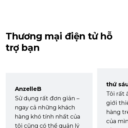
Thương mại điện tử hỗ
trợ bạn
thứ sá
AnzelleB
Tôi rất
Sử dụng rất đơn giản –
giới th
ngay cả những khách
hàng tr
hàng khó tính nhất của
của mìn
tôi cũng có thể quản lý