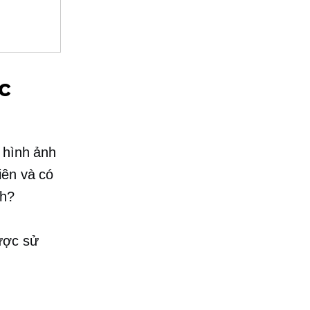
c
 hình ảnh
iên và có
nh?
được sử