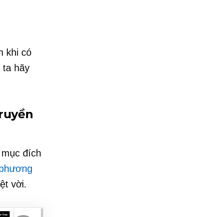
n khi có
 ta hãy
truyền
 mục đích
 phương
ệt vời.