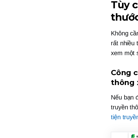
Tùy c
thướ
Không cần
rất nhiều
xem một s
Công c
thông 
Nếu bạn đ
truyền th
tiện truyề