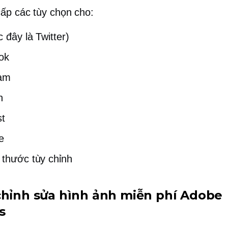
ấp các tùy chọn cho:
 đây là Twitter)
ok
ram
n
st
e
 thước tùy chỉnh
chỉnh sửa hình ảnh miễn phí Adobe
s