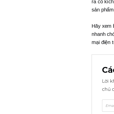
ra
có kíc
sản phẩm,
Hãy xem b
nhanh chó
mại điện 
Cá
Lời 
chủ 