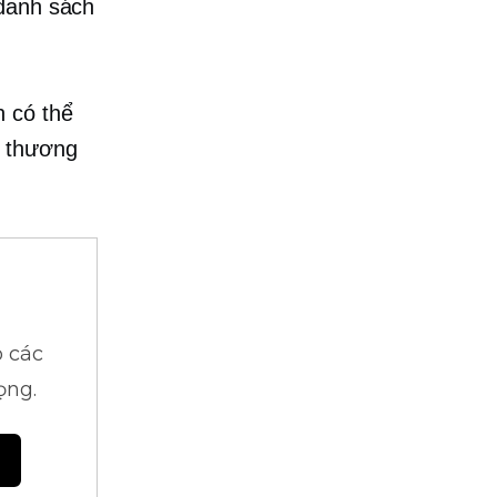
 danh sách
n có thể
p thương
 các
ọng.