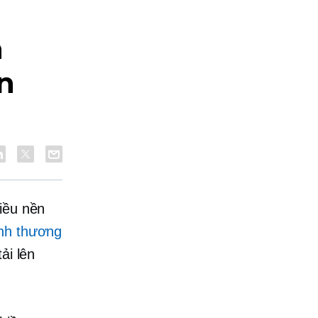
h
n
iều nền
nh thương
ải lên