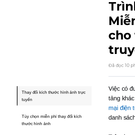
Trìn
Miễn
cho 
truy
Đã đọc 10 p
Việc có đ
Thay đổi kích thước hình ảnh trực
tảng khác
tuyến
mại điện 
Tùy chọn miễn phí thay đổi kích
danh sách
thước hình ảnh