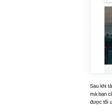
Sau khi t
mà bạn cầ
được tối 