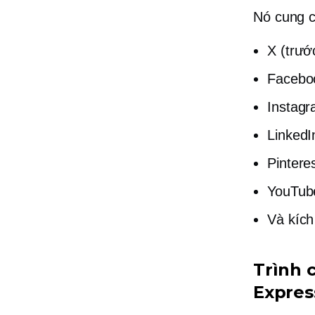
Nó cung c
X (trước
Facebo
Instag
LinkedI
Pintere
YouTub
Và kích
Trình 
Expres