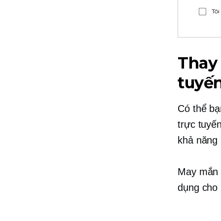
Tôi
Thay 
tuyế
Có thể bạ
trực tuyế
khả năng 
May mắn t
dụng cho 