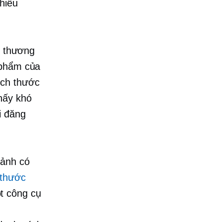
hiều
p thương
 phẩm của
ích thước
hấy khó
i đăng
 ảnh có
 thước
t công cụ