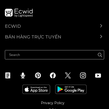
ECWID
Ecwid.com
BÁN HÀNG TRỰC TUYẾN
Trung tâm trợ giúp
Bán ở bất cứ đâu
Quảng bá ở bất cứ đâu
Kiểm soát mọi thứ
Privacy Policy