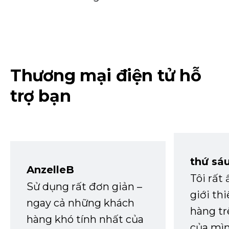
Thương mại điện tử hỗ
trợ bạn
thứ sá
AnzelleB
Tôi rất
Sử dụng rất đơn giản –
giới th
ngay cả những khách
hàng tr
hàng khó tính nhất của
của mìn