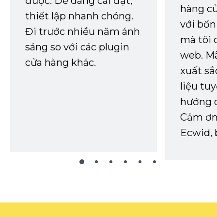
được. Dễ dàng cài đặt,
hàng củ
thiết lập nhanh chóng.
với bốn
Đi trước nhiều năm ánh
mà tôi 
sáng so với các plugin
web. Mã
cửa hàng khác.
xuất sắ
liệu tuy
hướng d
Cảm ơn 
Ecwid, 