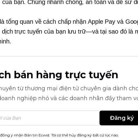
của bạn. Chúng nhanh chóng, an toàn và dễ sử d
là tổng quan về cách chấp nhận Apple Pay và Goo
o dịch trực tuyến của bạn
lưu trữ—và
tại sao đó là
minh.
ch bán hàng trực tuyến
khuyên từ
thương mại điện tử
chuyên gia dành cho
doanh nghiệp nhỏ và các doanh nhân đầy tham v
Đăng ký
 đồng ý nhận Bản tin Ecwid. Tôi có thể hủy đăng ký bất cứ lúc nào.