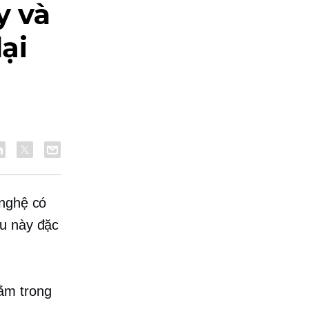
y và
ại
 nghệ có
ều này đặc
ằm trong