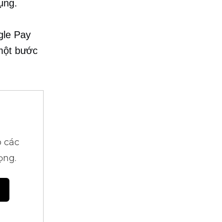
ụng.
gle Pay
 một bước
 các
ọng.