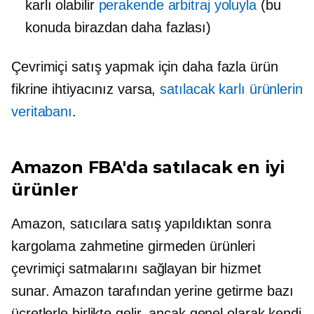
karlı olabilir
perakende arbitraj yoluyla
(bu
konuda birazdan daha fazlası)
Çevrimiçi satış yapmak için daha fazla ürün
fikrine ihtiyacınız varsa,
satılacak karlı ürünlerin
veritabanı
.
Amazon FBA'da satılacak en iyi
ürünler
Amazon, satıcılara satış yapıldıktan sonra
kargolama zahmetine girmeden ürünleri
çevrimiçi satmalarını sağlayan bir hizmet
sunar. Amazon tarafından yerine getirme bazı
ücretlerle birlikte gelir, ancak genel olarak kendi