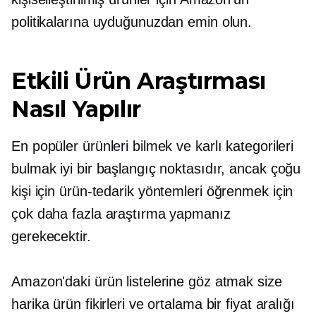
politikalarına uyduğunuzdan emin olun.
Etkili Ürün Araştırması
Nasıl Yapılır
En popüler ürünleri bilmek ve karlı kategorileri
bulmak iyi bir başlangıç ​​noktasıdır, ancak çoğu
kişi için
ürün-tedarik
yöntemleri öğrenmek için
çok daha fazla araştırma yapmanız
gerekecektir.
Amazon'daki ürün listelerine göz atmak size
harika ürün fikirleri ve ortalama bir fiyat aralığı