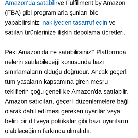
Amazon'da satabilir
ve Fulfillment by Amazon
(FBA) gibi programlarla şunları bile
yapabilirsiniz:
nakliyeden tasarruf edin
ve
satılan ürünlerinize ilişkin depolama ücretleri.
Peki Amazon'da ne satabilirsiniz? Platformda
nelerin satılabileceği konusunda bazı
sınırlamaların olduğu doğrudur. Ancak geçerli
tüm yasaların kapsamına giren meşru
tekliflerin çoğu genellikle Amazon'da satılabilir.
Amazon satıcıları, geçerli düzenlemelere bağlı
olarak dahil edilmesi gereken uyarılar veya
belirli bir dil veya politikalar gibi bazı uyarıların
olabileceğinin farkında olmalıdır.