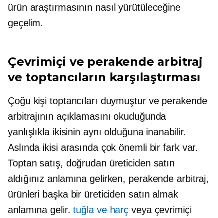
ürün araştırmasının nasıl yürütüleceğine
geçelim.
Çevrimiçi ve perakende arbitraj
ve toptancıların karşılaştırması
Çoğu kişi toptancıları duymuştur ve perakende
arbitrajının açıklamasını okuduğunda
yanlışlıkla ikisinin aynı olduğuna inanabilir.
Aslında ikisi arasında çok önemli bir fark var.
Toptan satış, doğrudan üreticiden satın
aldığınız anlamına gelirken, perakende arbitraj,
ürünleri başka bir üreticiden satın almak
anlamına gelir.
tuğla ve harç
veya çevrimiçi