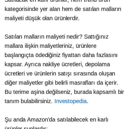
kategorisinde yer alan hem de satılan malların
maliyeti düşük olan ürünlerdir.
Satılan malların maliyeti nedir? Sattığınız
mallara ilişkin maliyetleriniz, ürünlere
başlangıçta ödediğiniz fiyattan daha fazlasını
kapsar. Ayrıca nakliye ücretleri, depolama
ücretleri ve ürünlerin satışı sırasında oluşan
diğer maliyetler gibi belirli masrafları da içerir.
Bu terime aşina değilseniz, burada kapsamlı bir
tanım bulabilirsiniz.
Investopedia
.
Şu anda Amazon'da satılabilecek en karlı
ürünler şunlardır: