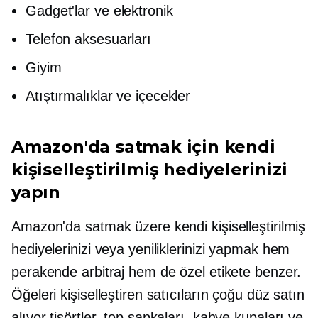
Gadget'lar ve elektronik
Telefon aksesuarları
Giyim
Atıştırmalıklar ve içecekler
Amazon'da satmak için kendi
kişiselleştirilmiş hediyelerinizi
yapın
Amazon'da satmak üzere kendi kişiselleştirilmiş
hediyelerinizi veya yeniliklerinizi yapmak hem
perakende arbitraj hem de özel etikete benzer.
Öğeleri kişiselleştiren satıcıların çoğu düz satın
alıyor
tişörtler,
top şapkaları, kahve kupaları ve