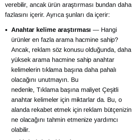
verebilir, ancak ürün araştırması bundan daha
fazlasını içerir. Ayrıca şunları da içerir:
Anahtar kelime araştırması
— Hangi
ürünler en fazla arama hacmine sahip?
Ancak, reklam söz konusu olduğunda, daha
yüksek arama hacmine sahip anahtar
kelimelerin tıklama başına daha pahalı
olacağını unutmayın. Bu
nedenle,
Tıklama başına maliyet
Çeşitli
anahtar kelimeler için miktarlar da. Bu, o
alanda rekabet etmek için reklam bütçenizin
ne olacağını tahmin etmenize yardımcı
olabilir.