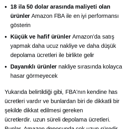
18 ila 50 dolar arasında maliyeti olan
ürünler
Amazon FBA ile en iyi performansı
gösterin
Küçük ve hafif ürünler
Amazon'da satış
yapmak daha ucuz nakliye ve daha düşük
depolama ücretleri ile birlikte gelir
Dayanıklı ürünler
nakliye sırasında kolayca
hasar görmeyecek
Yukarıda belirtildiği gibi, FBA'nın kendine has
ücretleri vardır ve bunlardan biri de dikkatli bir
şekilde dikkat edilmesi gereken
ücretlerdir.
uzun süreli
depolama ücretleri.
Bunlar, Amazon deposunda çok uzun süredir