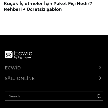
Küçük İşletmeler İçin Paket Fişi Nedir?
Rehberi + Ücretsiz Şablon
ECWID
Ecwid.com
SÄLJ ONLINE
Pris
Sälj överallt
Hjälpcenter
Sälj på Facebook
Sälj på Instagram