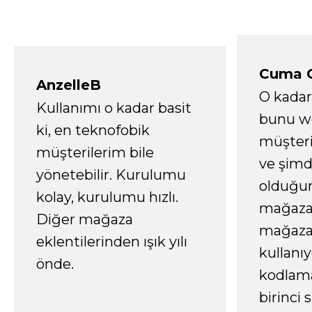
Cuma 
AnzelleB
O kadar
Kullanımı o kadar basit
bunu we
ki, en teknofobik
müşter
müşterilerim bile
ve şimd
yönetebilir. Kurulumu
olduğum
kolay, kurulumu hızlı.
mağazay
Diğer mağaza
mağaza
eklentilerinden ışık yılı
kullanı
önde.
kodlam
birinci 