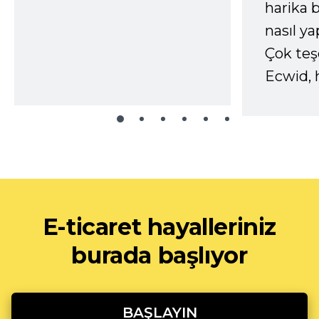
harika b
nasıl yap
Çok te
Ecwid, 
E-ticaret hayalleriniz
burada başlıyor
BAŞLAYIN