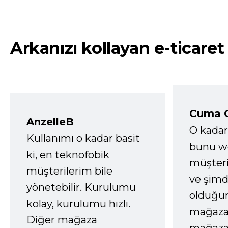
Arkanızı kollayan e-ticaret
Cuma 
AnzelleB
O kadar
Kullanımı o kadar basit
bunu we
ki, en teknofobik
müşter
müşterilerim bile
ve şimd
yönetebilir. Kurulumu
olduğum
kolay, kurulumu hızlı.
mağazay
Diğer mağaza