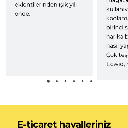
mağaza
eklentilerinden ışık yılı
kullanı
önde.
kodlam
birinci 
harika b
nasıl yap
Çok te
Ecwid, 
E-ticaret hayalleriniz