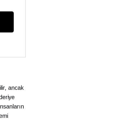
lir, ancak
deriye
 insanların
nemi