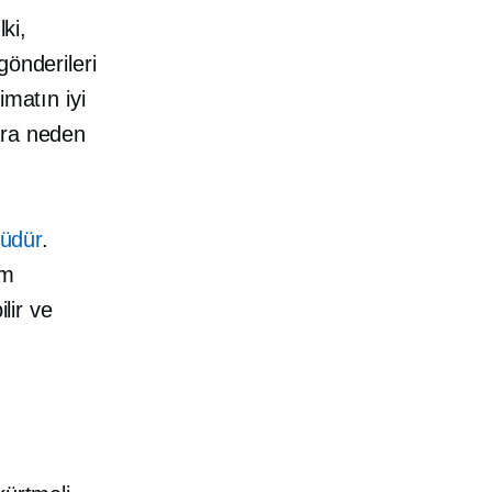
ki,
 gönderileri
imatın iyi
ara neden
nüdür
.
im
lir ve