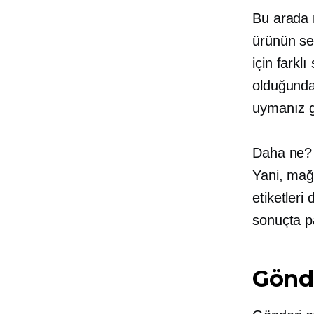
Bu arada n
ürünün sevk
için farkl
olduğunda
uymanız ge
Daha ne?
Yani, mağ
etiketleri
sonuçta pa
Gönder