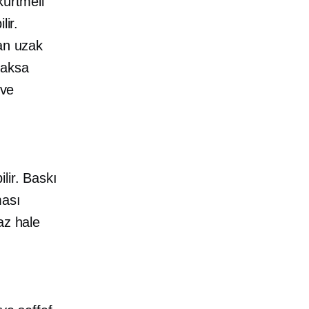
kürtmeli
lir.
dan uzak
caksa
 ve
lir. Baskı
ması
az hale