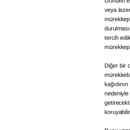
Gönderi et
veya lazer
mürekkep
durulması
tercih edi
mürekkep 
Diğer bir 
mürekkebin
kağıdının
nedeniyle 
getirecekt
koruyabilir