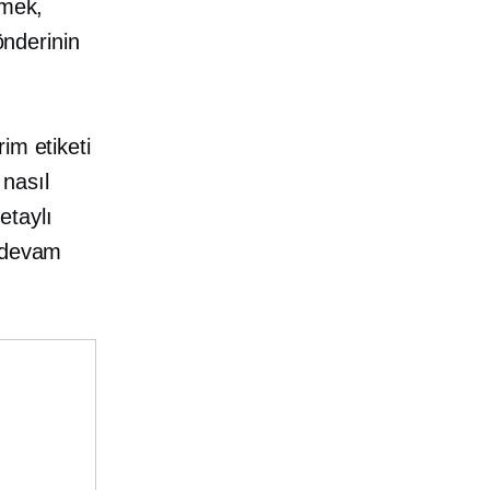
lmek,
önderinin
im etiketi
 nasıl
etaylı
a devam