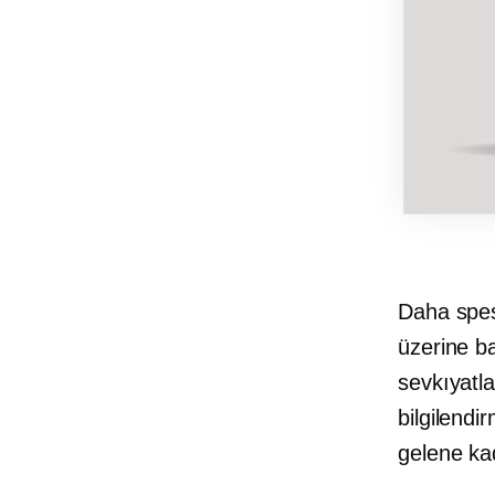
Daha spesi
üzerine ba
sevkıyatla 
bilgilendi
gelene ka