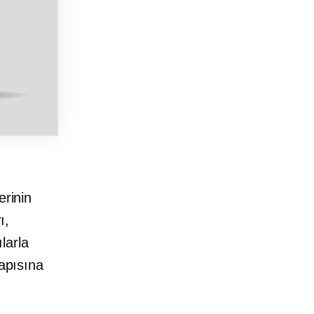
erinin
ı,
ılarla
apısına