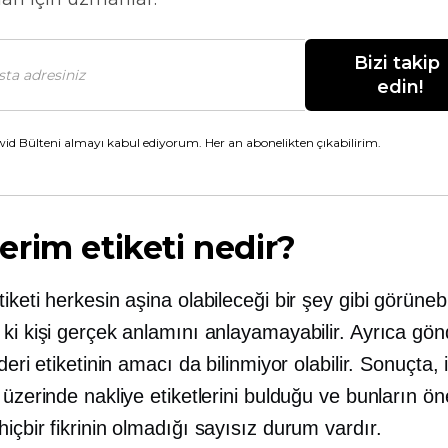
Bizi takip 
edin!
id Bülteni almayı kabul ediyorum. Her an abonelikten çıkabilirim.
rim etiketi nedir?
iketi herkesin aşina olabileceği bir şey gibi görünebi
ki kişi gerçek anlamını anlayamayabilir. Ayrıca gön
nderi etiketinin amacı da bilinmiyor olabilir. Sonuçta,
 üzerinde nakliye etiketlerini bulduğu ve bunların ö
içbir fikrinin olmadığı sayısız durum vardır.