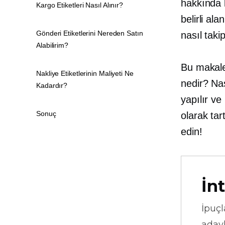
hakkında b
Kargo Etiketleri Nasıl Alınır?
belirli al
Gönderi Etiketlerini Nereden Satın
nasıl taki
Alabilirim?
Bu makale 
Nakliye Etiketlerinin Maliyeti Ne
nedir? Nas
Kadardır?
yapılır ve
Sonuç
olarak ta
edin!
İnt
İpuçl
adayl