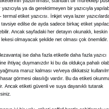
iketlerinin yazdırılması, standart bir mürekkep püs
 yazıcıyla ya da gerektirmeyen bir yazıcıyla yapılabi
-
termal etiket yazıcısı. İnkjet veya lazer yazıcılar
 tavsiye edilse de ayda sadece birkaç etiket yapıla
lebilir. Ancak sayfadaki her detayın okunaklı, keskin
lekesi olmayacak şekilde net olması çok önemlidir.
dezavantaj ise daha fazla etiketle daha fazla yazıcı
e ihtiyaç duymanızdır ki bu da oldukça pahalı olabi
 yağmura maruz kalması ve/veya dikkatsiz kullanıl
hasar görmesi olasılığı vardır. Bu da etiketi okunm
ir. Ancak etiketi güvenli ve suya dayanıklı tutarak
siniz.