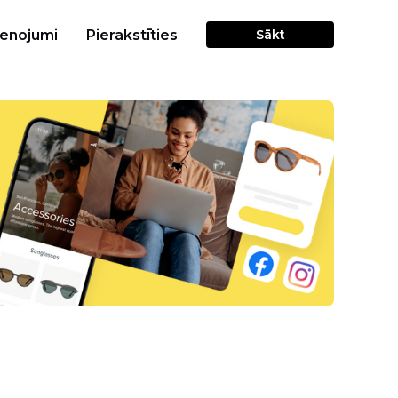
cenojumi
Pierakstīties
Sākt