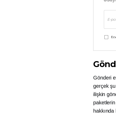
Ecw
Gönde
Gönderi et
gerçek şu 
ilişkin gö
paketlerin
hakkında h