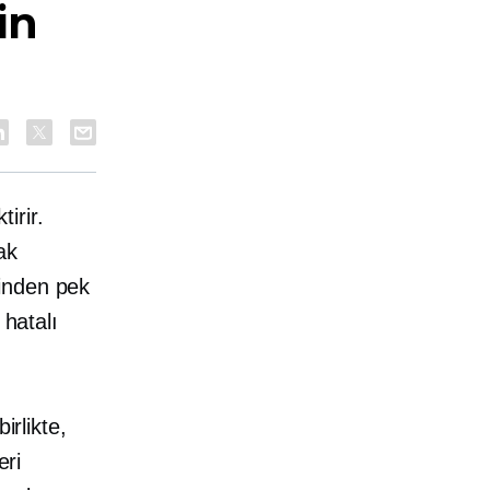
in
irir.
ak
sinden pek
 hatalı
irlikte,
eri