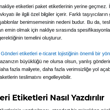
akliye etiketleri paket etiketlerinin yerine geçmez. İl
ıyatı ile ilgili özel bilgiler içerir. Farklı taşıyıcıların
ı şablonlar benimsemesinin nedeni budur. Bu da, tesl
n emin olmak için nakliye sırasında spesifikasyonl
rektiğinin temelini oluşturur.
Gönderi etiketleri e-ticaret lojistiğinin önemli bir yö
azanızın büyüklüğü ne olursa olsun, yanlış gönder
 daha fazla maliyete, daha fazla verimsizliğe yol açabi
ketlerin teslimatını engelleyebilir.
i Etiketleri Nasıl Yazdırılır