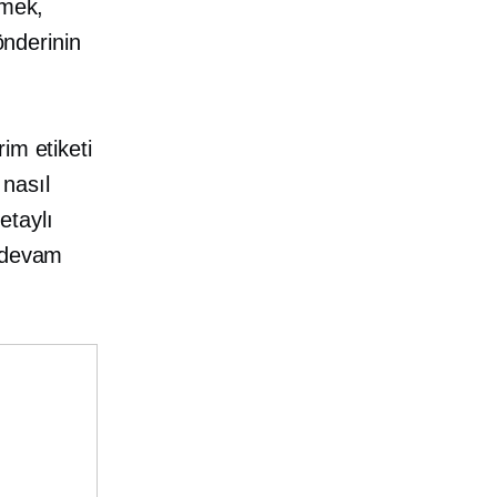
lmek,
önderinin
im etiketi
 nasıl
etaylı
a devam