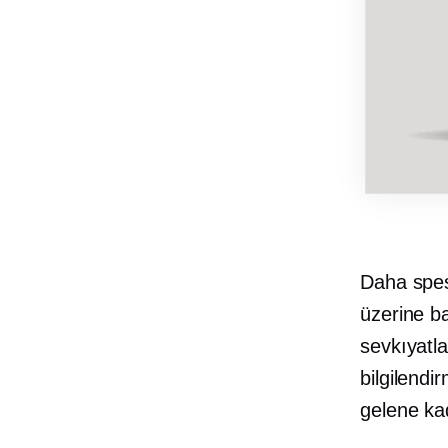
Daha spesi
üzerine ba
sevkıyatla 
bilgilendi
gelene ka