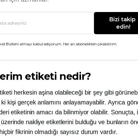
Bizi takip 
edin!
id Bülteni almayı kabul ediyorum. Her an abonelikten çıkabilirim.
rim etiketi nedir?
iketi herkesin aşina olabileceği bir şey gibi görünebi
ki kişi gerçek anlamını anlayamayabilir. Ayrıca gön
nderi etiketinin amacı da bilinmiyor olabilir. Sonuçta,
 üzerinde nakliye etiketlerini bulduğu ve bunların ö
içbir fikrinin olmadığı sayısız durum vardır.