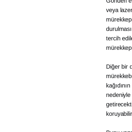
Gönderi et
veya lazer
mürekkep
durulması
tercih edi
mürekkep 
Diğer bir 
mürekkebin
kağıdının
nedeniyle 
getirecekt
koruyabilir