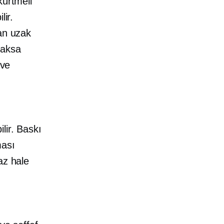
kürtmeli
lir.
dan uzak
caksa
 ve
lir. Baskı
ması
az hale