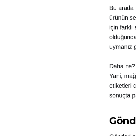
Bu arada n
ürünün sevk
için farkl
olduğunda
uymanız ge
Daha ne?
Yani, mağ
etiketleri
sonuçta pa
Gönder