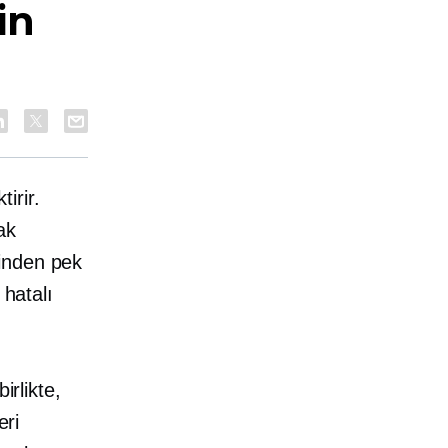
in
irir.
ak
sinden pek
 hatalı
irlikte,
eri