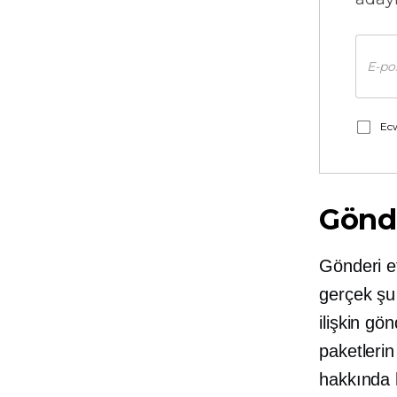
Ecw
Gönde
Gönderi et
gerçek şu 
ilişkin gö
paketlerin
hakkında h