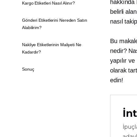
hakkında b
Kargo Etiketleri Nasıl Alınır?
belirli al
Gönderi Etiketlerini Nereden Satın
nasıl taki
Alabilirim?
Bu makale 
Nakliye Etiketlerinin Maliyeti Ne
nedir? Nas
Kadardır?
yapılır ve
Sonuç
olarak ta
edin!
İnt
İpuçl
adayl