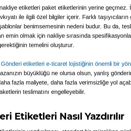
akliye etiketleri paket etiketlerinin yerine geçmez. İl
ıyatı ile ilgili özel bilgiler içerir. Farklı taşıyıcıların
ı şablonlar benimsemesinin nedeni budur. Bu da, tesl
n emin olmak için nakliye sırasında spesifikasyonl
rektiğinin temelini oluşturur.
Gönderi etiketleri e-ticaret lojistiğinin önemli bir yö
azanızın büyüklüğü ne olursa olsun, yanlış gönder
 daha fazla maliyete, daha fazla verimsizliğe yol açabi
ketlerin teslimatını engelleyebilir.
i Etiketleri Nasıl Yazdırılır