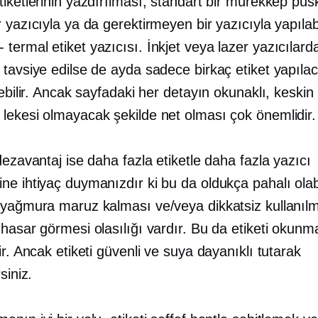
iketlerinin yazdırılması, standart bir mürekkep püs
 yazıcıyla ya da gerektirmeyen bir yazıcıyla yapılabi
-
termal etiket yazıcısı. İnkjet veya lazer yazıcılar
 tavsiye edilse de ayda sadece birkaç etiket yapıla
lebilir. Ancak sayfadaki her detayın okunaklı, keskin
lekesi olmayacak şekilde net olması çok önemlidir.
dezavantaj ise daha fazla etiketle daha fazla yazıcı
e ihtiyaç duymanızdır ki bu da oldukça pahalı olabi
 yağmura maruz kalması ve/veya dikkatsiz kullanıl
hasar görmesi olasılığı vardır. Bu da etiketi okunm
ir. Ancak etiketi güvenli ve suya dayanıklı tutarak
siniz.