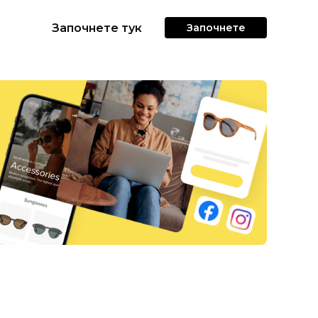
Започнете тук
Започнете