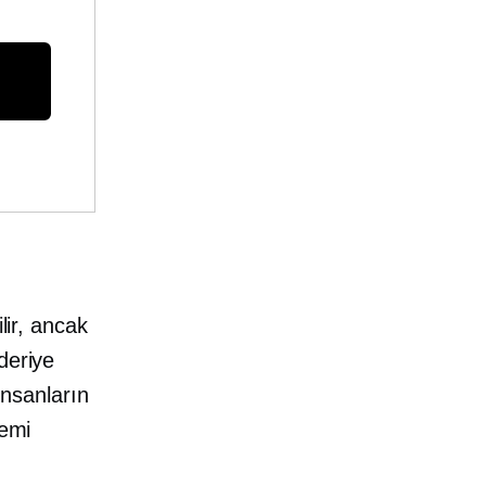
lir, ancak
deriye
 insanların
nemi