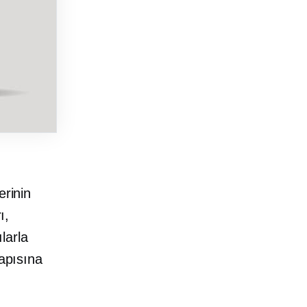
erinin
ı,
ılarla
apısına