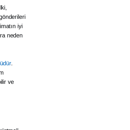
ki,
 gönderileri
imatın iyi
ara neden
nüdür
.
im
lir ve