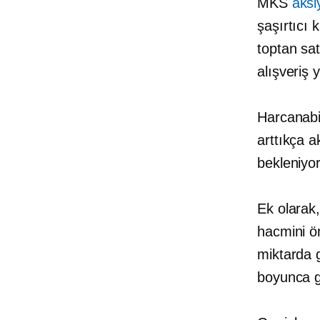
MKS
aksi
şaşırtıcı 
toptan sat
alışveriş 
Harcanabil
arttıkça a
bekleniyor
Ek olarak,
hacmini ön
miktarda g
boyunca g