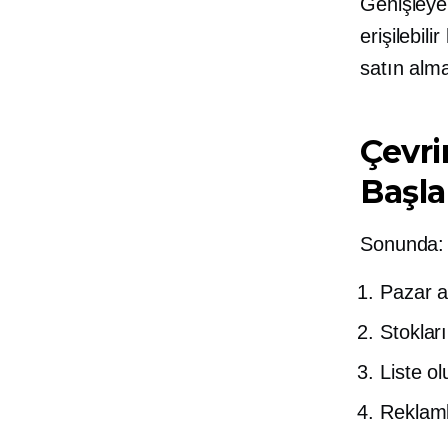
Genişleye
erişilebil
satın alm
Çevri
Başla
Sonunda:
Pazar 
Stoklar
Liste o
Reklaml