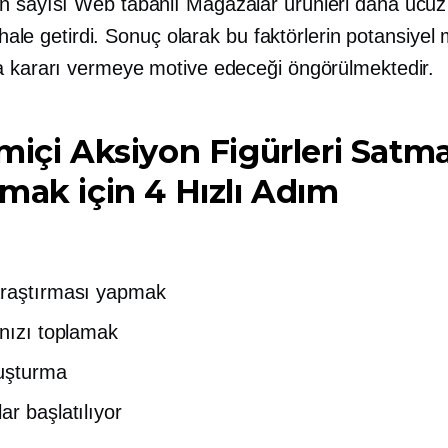
n sayısı
Web tabanlı
Mağazalar ürünleri daha ucuz
ir hale getirdi. Sonuç olarak bu faktörlerin potansiyel 
a kararı vermeye motive edeceği öngörülmektedir.
miçi Aksiyon Figürleri Satm
mak için 4 Hızlı Adım
araştırması yapmak
ınızı toplamak
luşturma
ar başlatılıyor