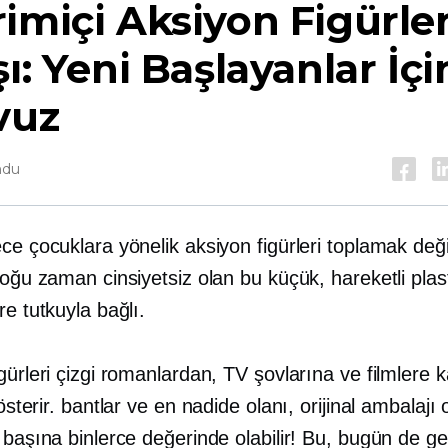
imiçi Aksiyon Figürler
şı: Yeni Başlayanlar İçi
vuz
ndu
ce çocuklara yönelik aksiyon figürleri toplamak deği
çoğu zaman cinsiyetsiz olan bu küçük, hareketli plas
re tutkuyla bağlı.
gürleri çizgi romanlardan, TV şovlarına ve filmlere 
gösterir.
bantlar ve
en nadide olanı, orijinal ambalajı
 başına binlerce değerinde olabilir! Bu, bugün de g