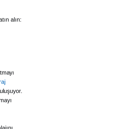
atın alın:
atmayı
raj
buluşuyor.
amayı
ajını