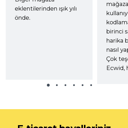
mağaza
eklentilerinden ışık yılı
kullanı
önde.
kodlam
birinci 
harika b
nasıl yap
Çok te
Ecwid, 