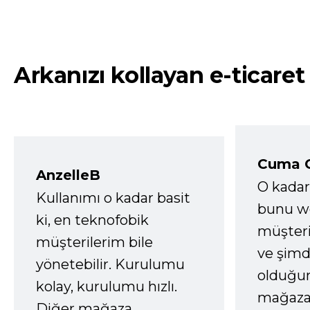
Arkanızı kollayan e-ticaret
Cuma 
AnzelleB
O kadar
Kullanımı o kadar basit
bunu we
ki, en teknofobik
müşter
müşterilerim bile
ve şimd
yönetebilir. Kurulumu
olduğum
kolay, kurulumu hızlı.
mağazay
Diğer mağaza