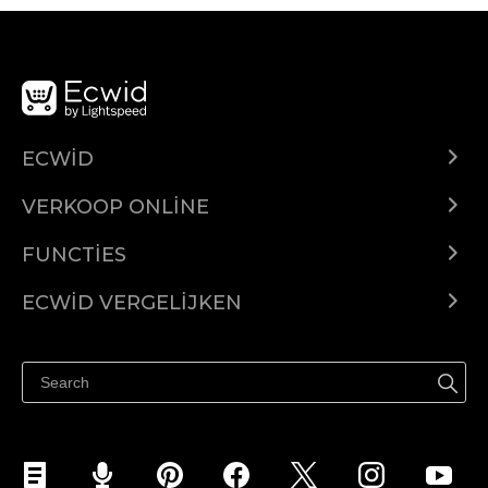
ECWID
Ecwid.com
VERKOOP ONLINE
Prijzen
Verkoop overal
Helpcentrum
FUNCTIES
Verkopen op Facebook
Domeinen
Verkopen op Instagram
ECWID VERGELIJKEN
Geautomatiseerde belastingen
Ecwid vs. Shopify
Verkopen op Google
Geautomatiseerde reclame
Ecwid vs. Wix
Verkopen op TikTok
Kortingen
Ecwid vs. Squarespace
Cadeaubonnen
Winkel-app
Linkup