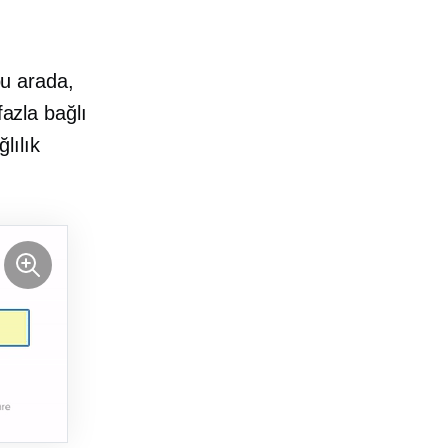
bu arada,
fazla bağlı
lılık