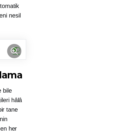
otomatik
eni nesil
plama
 bile
ileri hâlâ
ir tane
nin
nen her