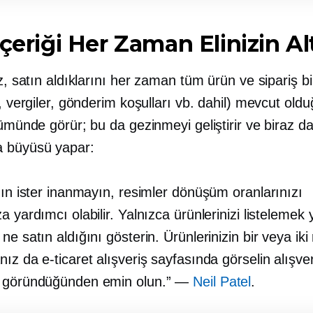
İçeriği Her Zaman Elinizin Al
ız, satın aldıklarını her zaman tüm ürün ve sipariş bil
r, vergiler, gönderim koşulları vb. dahil) mevcut old
lümünde görür; bu da gezinmeyi geliştirir ve biraz d
 büyüsü yapar:
nın ister inanmayın, resimler dönüşüm oranlarınızı
a yardımcı olabilir. Yalnızca ürünlerinizi listelemek 
ne satın aldığını gösterin. Ürünlerinizin bir veya ik
anız da
e-ticaret
alışveriş sayfasında görselin alışver
e göründüğünden emin olun.” —
Neil Patel
.