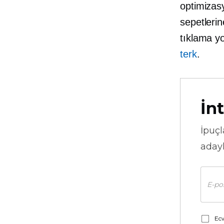
optimizasy
sepetleri
tıklama y
terk
.
İnt
İpuçl
adayl
Ecw