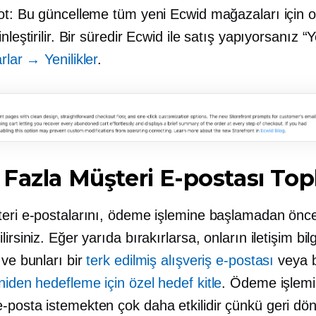
not: Bu güncelleme tüm yeni Ecwid mağazaları için 
inleştirilir. Bir süredir Ecwid ile satış yapıyorsanız
“Y
rlar → Yenilikler
.
Fazla Müşteri E-postası To
teri e-postalarını, ödeme işlemine başlamadan önce
irsiniz. Eğer yarıda bırakırlarsa, onların iletişim bilg
 ve bunları bir
terk edilmiş alışveriş e-postası
veya b
niden hedefleme için özel hedef kitle
. Ödeme işlemi
-posta istemekten çok daha etkilidir çünkü geri dö