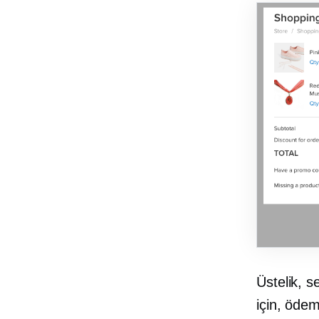
Üstelik, s
için, öde