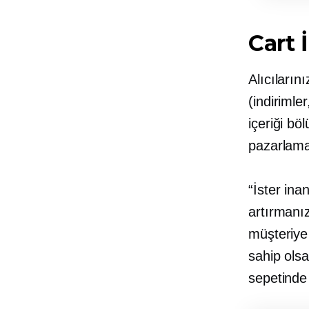
Сart 
Alıcıların
(indirimle
içeriği bö
pazarlama
“İster ina
artırmanız
müşteriye 
sahip ols
sepetind