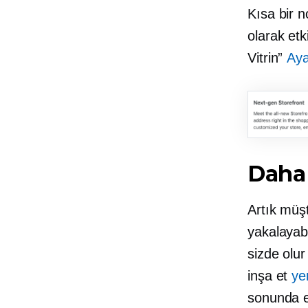
Kısa bir 
olarak etk
Vitrin”
Aya
Daha 
Artık müş
yakalayabil
sizde olur
inşa et
ye
sonunda e