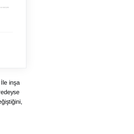
İle inşa
redeyse
iştiğini,