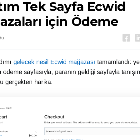
ıtım
Tek Sayfa
Ecwid
azaları için Ödeme
du
adımı
gelecek nesil
Ecwid mağazası
tamamlandı: ye
 ödeme sayfasıyla, paranın geldiği sayfayla tanışı
u gerçekten harika.