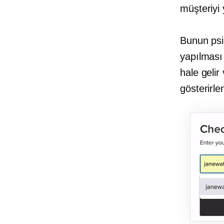
müşteriyi 
Bunun psik
yapılması 
hale gelir 
gösterirle