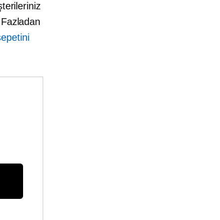
erileriniz
. Fazladan
sepetini