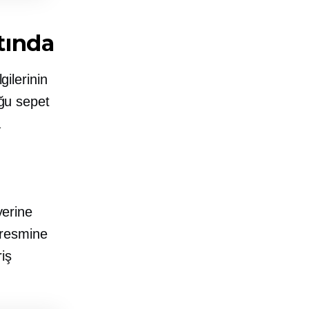
tında
gilerinin
uğu sepet
a
yerine
i resmine
iş