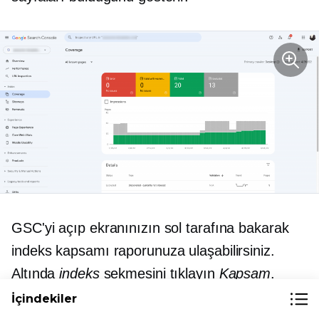
GSC'yi açıp ekranınızın sol tarafına bakarak
indeks kapsamı raporunuza ulaşabilirsiniz.
Altında
indeks
sekmesini tıklayın
Kapsam
.
Varsayılan görünümde bir
Hata
sekmesi,
İçindekiler
indeksleme sorunları hakkında daha fazla bilgi