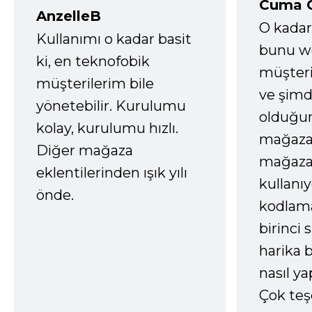
Cuma 
AnzelleB
O kadar
Kullanımı o kadar basit
bunu we
ki, en teknofobik
müşter
müşterilerim bile
ve şimd
yönetebilir. Kurulumu
olduğum
kolay, kurulumu hızlı.
mağazay
Diğer mağaza
mağaza
eklentilerinden ışık yılı
kullanı
önde.
kodlam
birinci 
harika b
nasıl yap
Çok te