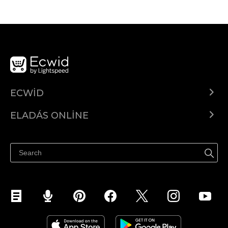
ECWID
Ecwid.com
ELADÁS ONLINE
Árkalkuláció
Eladni mindenhol
Súgó
Eladás a Facebookon
Eladás Instagramon