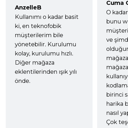
Cuma 
AnzelleB
O kadar
Kullanımı o kadar basit
bunu we
ki, en teknofobik
müşter
müşterilerim bile
ve şimd
yönetebilir. Kurulumu
olduğum
kolay, kurulumu hızlı.
mağazay
Diğer mağaza
mağaza
eklentilerinden ışık yılı
kullanı
önde.
kodlam
birinci 
harika b
nasıl yap
Çok te