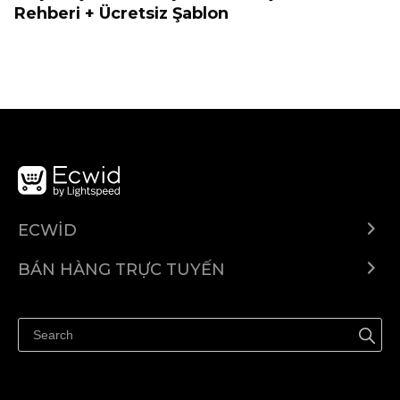
Rehberi + Ücretsiz Şablon
ECWID
Ecwid.com
BÁN HÀNG TRỰC TUYẾN
Trung tâm trợ giúp
Bán ở bất cứ đâu
Quảng bá ở bất cứ đâu
Kiểm soát mọi thứ