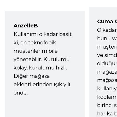
Cuma 
AnzelleB
O kadar
Kullanımı o kadar basit
bunu we
ki, en teknofobik
müşter
müşterilerim bile
ve şimd
yönetebilir. Kurulumu
olduğum
kolay, kurulumu hızlı.
mağazay
Diğer mağaza
mağaza
eklentilerinden ışık yılı
kullanı
önde.
kodlam
birinci 
harika b