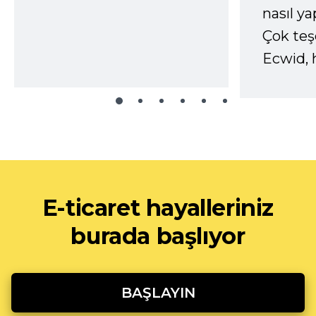
nasıl yap
Çok te
Ecwid, 
E-ticaret hayalleriniz
burada başlıyor
BAŞLAYIN