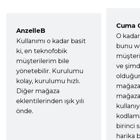
Cuma 
AnzelleB
O kadar
Kullanımı o kadar basit
bunu we
ki, en teknofobik
müşter
müşterilerim bile
ve şimd
yönetebilir. Kurulumu
olduğum
kolay, kurulumu hızlı.
mağazay
Diğer mağaza
mağaza
eklentilerinden ışık yılı
kullanı
önde.
kodlam
birinci 
harika b