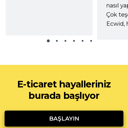
nasıl yap
Çok te
Ecwid, 
E-ticaret hayalleriniz
burada başlıyor
BAŞLAYIN