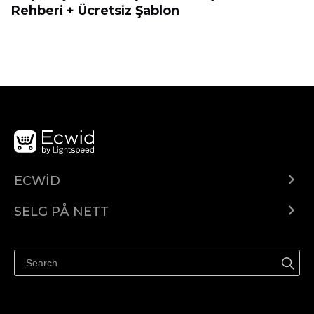
Rehberi + Ücretsiz Şablon
ECWID
Ecwid.com
SELG PÅ NETT
Pris
Selg hvor som helst
Hjelpesenter
Selg på Facebook
Selg på Instagram