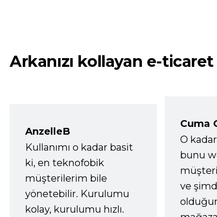
Arkanızı kollayan e-ticaret
Cuma 
AnzelleB
O kadar
Kullanımı o kadar basit
bunu we
ki, en teknofobik
müşter
müşterilerim bile
ve şimd
yönetebilir. Kurulumu
olduğum
kolay, kurulumu hızlı.