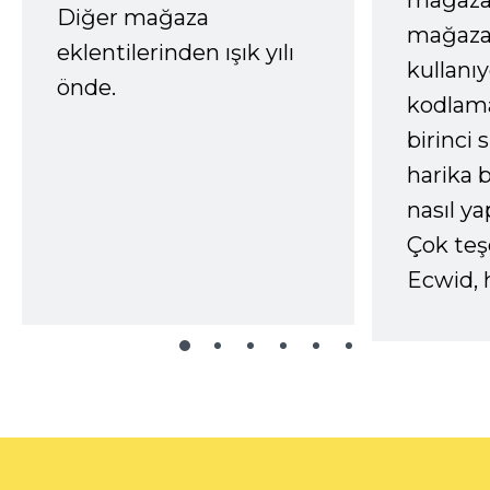
mağazay
Diğer mağaza
mağaza
eklentilerinden ışık yılı
kullanı
önde.
kodlam
birinci 
harika b
nasıl yap
Çok te
Ecwid, 