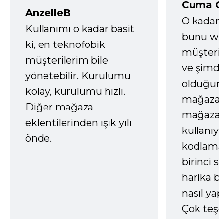
Cuma 
AnzelleB
O kadar
Kullanımı o kadar basit
bunu we
ki, en teknofobik
müşter
müşterilerim bile
ve şimd
yönetebilir. Kurulumu
olduğum
kolay, kurulumu hızlı.
mağazay
Diğer mağaza
mağaza
eklentilerinden ışık yılı
kullanı
önde.
kodlam
birinci 
harika b
nasıl yap
Çok te