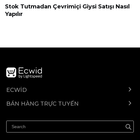
Stok Tutmadan Çevrimiçi Giysi Satışı Nasıl
Yapılır
ECWID
Ecwid.com
BÁN HÀNG TRỰC TUYẾN
Trung tâm trợ giúp
Bán ở bất cứ đâu
Quảng bá ở bất cứ đâu
Kiểm soát mọi thứ