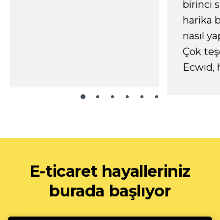
birinci 
harika b
nasıl yap
Çok te
Ecwid, 
E-ticaret hayalleriniz
burada başlıyor