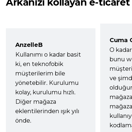
Arkanızı kollayan e-ticaret
Cuma 
AnzelleB
O kadar
Kullanımı o kadar basit
bunu we
ki, en teknofobik
müşter
müşterilerim bile
ve şimd
yönetebilir. Kurulumu
olduğum
kolay, kurulumu hızlı.
mağazay
Diğer mağaza
mağaza
eklentilerinden ışık yılı
kullanı
önde.
kodlam