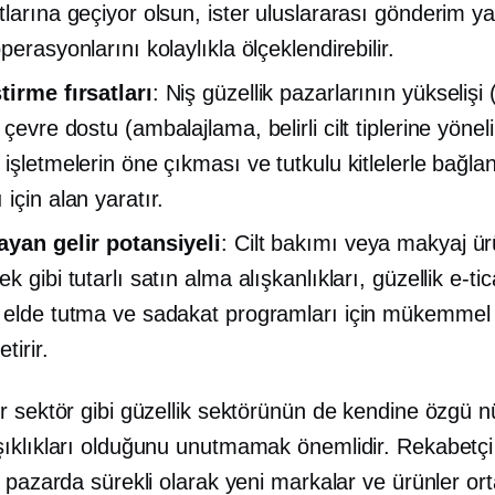
tlarına geçiyor olsun, ister uluslararası gönderim y
perasyonlarını kolaylıkla ölçeklendirebilir.
tirme fırsatları
: Niş güzellik pazarlarının yükselişi
,
çevre dostu
(ambalajlama, belirli cilt tiplerine yönelik
işletmelerin öne çıkması ve tutkulu kitlelerle bağlan
için alan yaratır.
ayan gelir potansiyeli
: Cilt bakımı veya makyaj ürü
k gibi tutarlı satın alma alışkanlıkları, güzellik e-tic
 elde tutma ve sadakat programları için mükemmel b
tirir.
r sektör gibi güzellik sektörünün de kendine özgü n
ıklıkları olduğunu unutmamak önemlidir. Rekabetçi 
 pazarda sürekli olarak yeni markalar ve ürünler ort