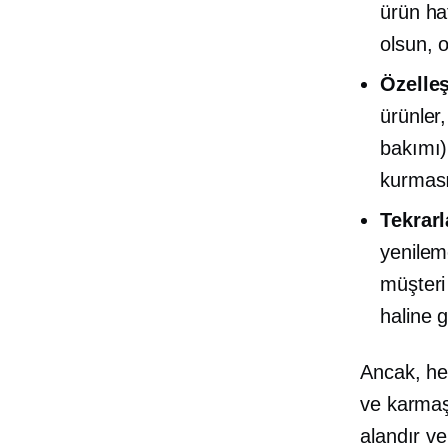
ürün ha
olsun, o
Özelleş
ürünler
bakımı) 
kurması 
Tekrarl
yenileme
müşteri
haline ge
Ancak, he
ve karmaş
alandır ve