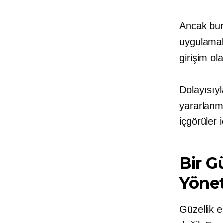
Ancak bunu
uygulamala
girişim olab
Dolayısıyl
yararlanma
içgörüler
Bir G
Yönet
Güzellik e