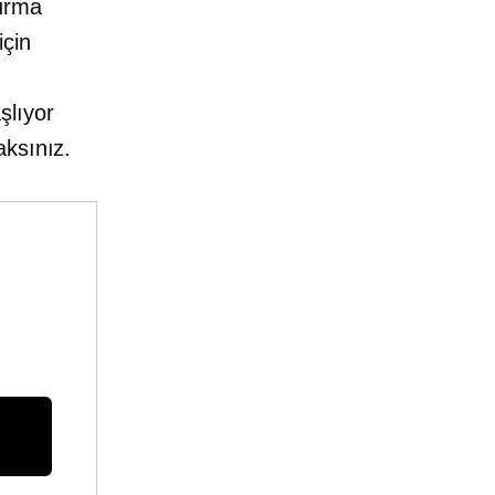
turma
için
aşlıyor
aksınız.