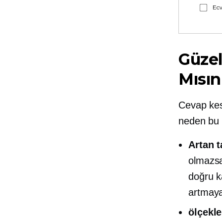
Ecw
Güzel
Mısın
Cevap kesi
neden bu k
Artan t
olmazs
doğru ka
artmaya
ölçekle