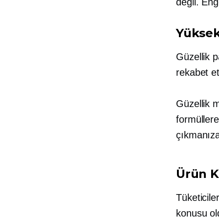
değil. Eng
Yükse
Güzellik 
rekabet 
Güzellik m
formüller
çıkmanıza 
Ürün K
Tüketicile
konusu ol