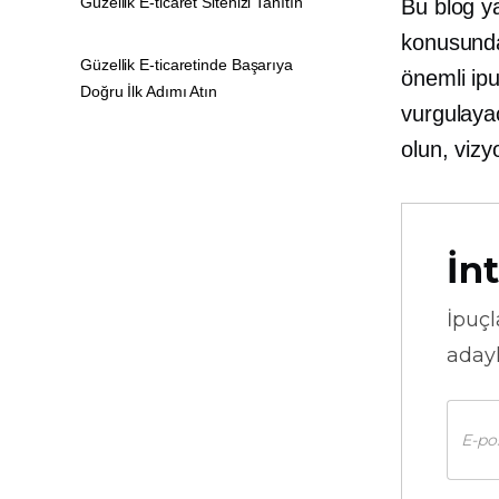
Güzellik E-ticaret Sitenizi Tanıtın
Bu blog ya
konusunda
Güzellik E-ticaretinde Başarıya
önemli ipu
Doğru İlk Adımı Atın
vurgulayac
olun, viz
İnt
İpuçl
adayl