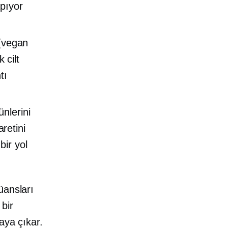
apıyor
 (vegan
 cilt
tı
nlerini
aretini
ir yol
üansları
bir
aya çıkar.