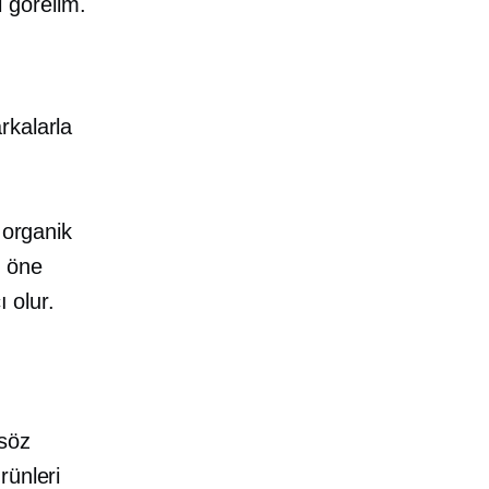
i görelim.
rkalarla
 organik
, öne
 olur.
 söz
rünleri