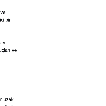
 ve
ci bir
nden
uçları ve
an uzak