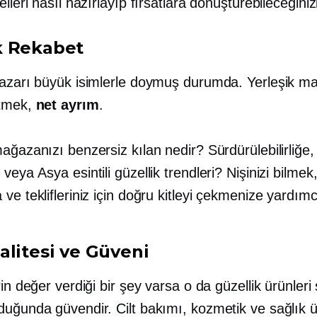
elleri nasıl hazırlayıp fırsatlara dönüştürebileceğiniz
k Rekabet
pazarı büyük isimlerle doymuş durumda. Yerleşik ma
etmek,
net ayrım
.
ağazanızı benzersiz kılan nedir? Sürdürülebilirliğe,
e veya
Asya esintili
güzellik trendleri? Nişinizi bilmek
ve teklifleriniz için doğru kitleyi çekmenize yardımcı
alitesi ve Güveni
rin değer verdiği bir şey varsa o da güzellik ürünleri
duğunda güvendir. Cilt bakımı, kozmetik ve sağlık ü