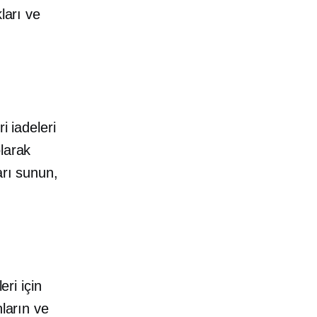
ları ve
i iadeleri
larak
arı sunun,
eri için
nların ve