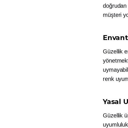
doğrudan c
müşteri yo
Envant
Güzellik e
yönetmekti
uymayabili
renk uyu
Yasal 
Güzellik ü
uyumluluk 