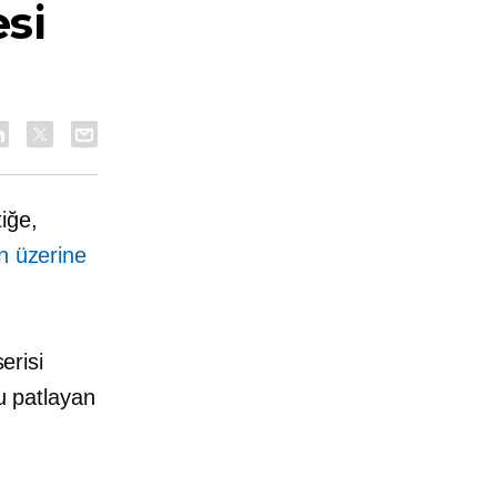
esi
iğe,
ın üzerine
erisi
bu patlayan