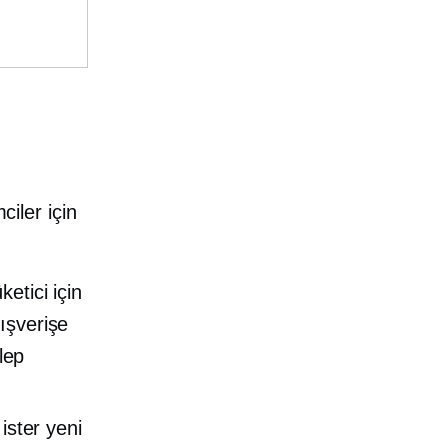
ciler için
etici için
lışverişe
lep
 ister yeni