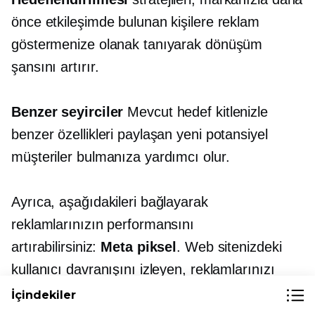
önce etkileşimde bulunan kişilere reklam
göstermenize olanak tanıyarak dönüşüm
şansını artırır.
Benzer seyirciler
Mevcut hedef kitlenizle
benzer özellikleri paylaşan yeni potansiyel
müşteriler bulmanıza yardımcı olur.
Ayrıca, aşağıdakileri bağlayarak
reklamlarınızın performansını
artırabilirsiniz:
Meta piksel
. Web sitenizdeki
kullanıcı davranışını izleyen, reklamlarınızı
optimize etmeniz ve onları daha iyi
İçindekiler
hedeflemeniz için size değerli veriler sağlayan