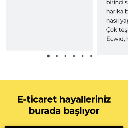
birinci 
harika b
nasıl yap
Çok te
Ecwid, 
E-ticaret hayalleriniz
burada başlıyor