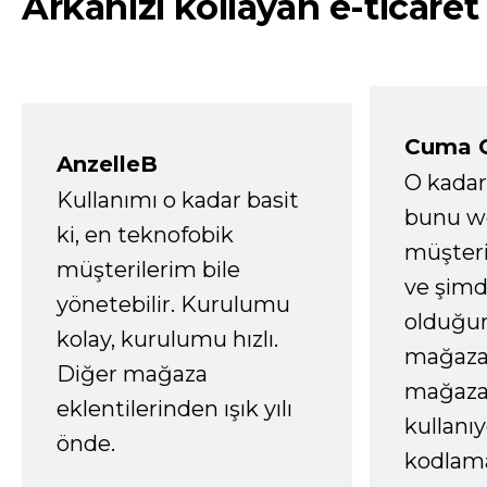
Arkanızı kollayan e-ticaret
Cuma 
AnzelleB
O kadar
Kullanımı o kadar basit
bunu we
ki, en teknofobik
müşter
müşterilerim bile
ve şimd
yönetebilir. Kurulumu
olduğum
kolay, kurulumu hızlı.
mağazay
Diğer mağaza
mağaza
eklentilerinden ışık yılı
kullanı
önde.
kodlam