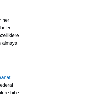
r her
beler,
zelliklere
ın almaya
Sanat
federal
lere hibe