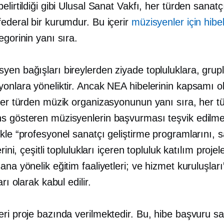
elirtildiği gibi Ulusal Sanat Vakfı, her türden sanatç
ederal bir kurumdur. Bu içerir
müzisyenler için hibe
egorinin yanı sıra.
yen bağışları bireylerden ziyade topluluklara, grup
yonlara yöneliktir. Ancak NEA hibelerinin kapsamı o
 Her türden müzik organizasyonunun yanı sıra, her t
s gösteren müzisyenlerin başvurması teşvik edilme
kle “profesyonel sanatçı geliştirme programlarını, 
erini, çeşitli toplulukları içeren topluluk katılım projel
ana yönelik eğitim faaliyetleri; ve hizmet kuruluşlar
arı olarak kabul edilir.
ri proje bazında verilmektedir. Bu, hibe başvuru sah