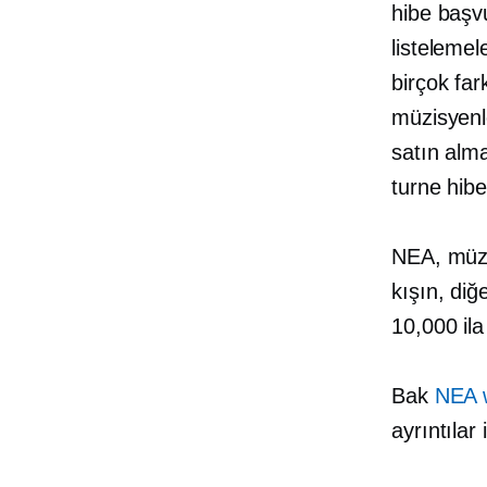
hibe başvu
listelemel
birçok far
müzisyenl
satın alma
turne hibe
NEA, müzik
kışın, diğ
10,000 ila
Bak
NEA w
ayrıntılar 