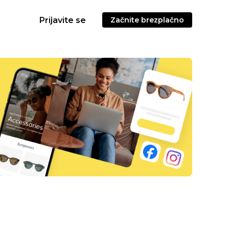
Prijavite se
Začnite brezplačno