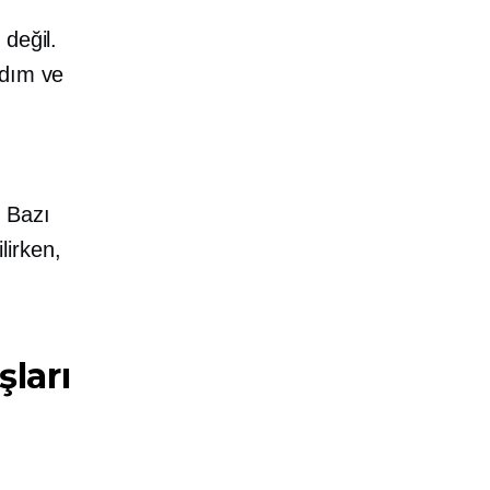
değil.
rdım ve
 Bazı
lirken,
ları