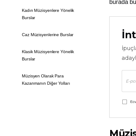
burada bul
Kadın Müzisyenlere Yönelik
Burslar
İnt
Caz Müzisyenlerine Burslar
İpuçl
Klasik Müzisyenlere Yönelik
adayl
Burslar
Müzisyen Olarak Para
Kazanmanın Diğer Yolları
Ecw
Müzis