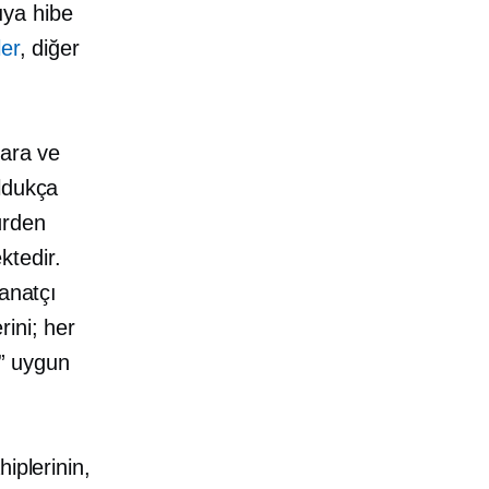
ıya hibe
ler
, diğer
lara ve
ldukça
ürden
ktedir.
sanatçı
erini; her
ı” uygun
iplerinin,