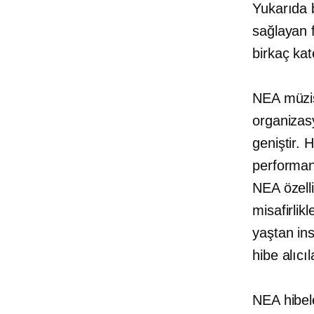
Yukarıda b
sağlayan f
birkaç kat
NEA müzis
organizas
geniştir.
performan
NEA özelli
misafirlikl
yaştan ins
hibe alıcıl
NEA hibele