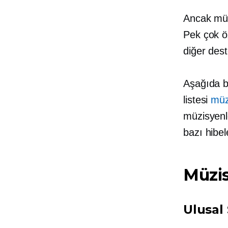
Ancak müzi
Pek çok ö
diğer dest
Aşağıda b
listesi
müz
müzisyenl
bazı hibele
Müzis
Ulusal