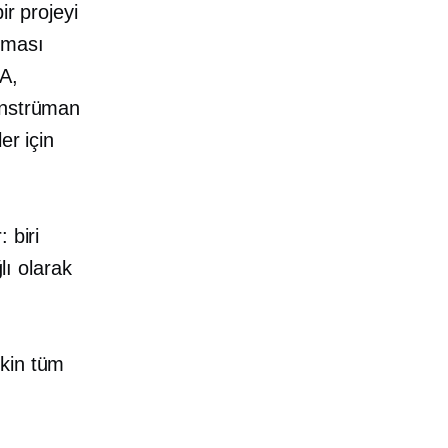
ir projeyi
olması
EA,
enstrüman
er için
 biri
lı olarak
şkin tüm