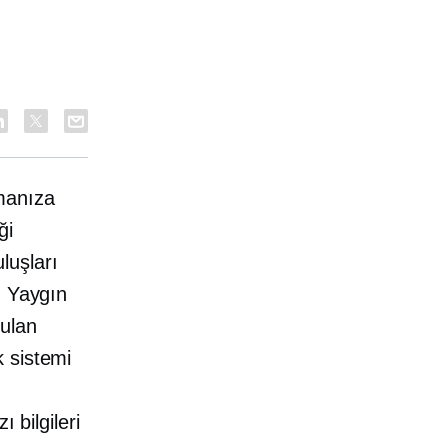
manıza
ği
luşları
. Yaygın
ulan
 sistemi
 bilgileri