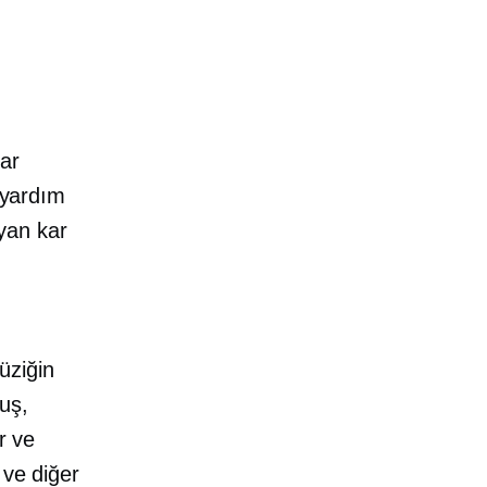
lar
r yardım
yan kar
üziğin
uş,
r ve
 ve diğer