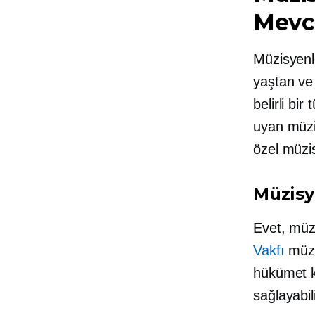
Mevc
Müzisyenle
yaştan ve 
belirli bi
uyan müzi
özel müzis
Müzisy
Evet, müz
Vakfı
müzis
hükümet k
sağlayabili