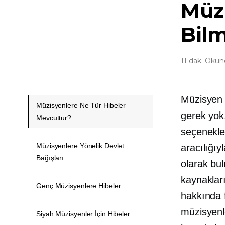
Müzi
Bil
11 dak. Oku
Müzisyen 
Müzisyenlere Ne Tür Hibeler
gerek yok
Mevcuttur?
seçenekle
Müzisyenlere Yönelik Devlet
aracılığı
Bağışları
olarak bu
kaynaklar
Genç Müzisyenlere Hibeler
hakkında 
müzisyenle
Siyah Müzisyenler İçin Hibeler