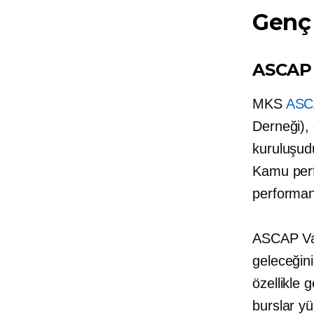
Genç 
ASCAP 
MKS
ASC
Derneği), 
kuruluşud
Kamu perf
performan
ASCAP Vak
geleceğini
özellikle 
burslar yü