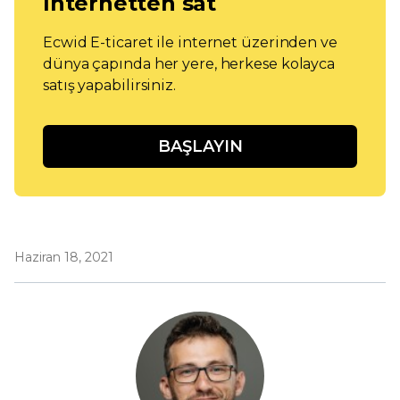
internetten sat
Ecwid E-ticaret ile internet üzerinden ve
dünya çapında her yere, herkese kolayca
satış yapabilirsiniz.
BAŞLAYIN
Haziran 18, 2021