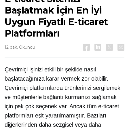
Başlatmak İçin En İyi
Uygun Fiyatlı E-ticaret
Platformları
12 dak. Okundu
Çevrimiçi işinizi etkili bir şekilde nasıl
başlatacağınıza karar vermek zor olabilir.
Çevrimiçi platformlarda ürünlerinizi sergilemek
ve müşterilerle bağlantı kurmanızı sağlamak
için pek çok seçenek var. Ancak tüm e-ticaret
platformları eşit yaratılmamıştır. Bazıları
diğerlerinden daha sezgisel veya daha