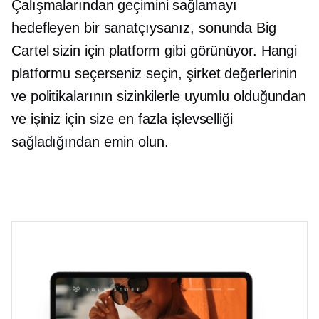
Çalışmalarından geçimini sağlamayı
hedefleyen bir sanatçıysanız, sonunda Big
Cartel sizin için platform gibi görünüyor. Hangi
platformu seçerseniz seçin, şirket değerlerinin
ve politikalarının sizinkilerle uyumlu olduğundan
ve işiniz için size en fazla işlevselliği
sağladığından emin olun.