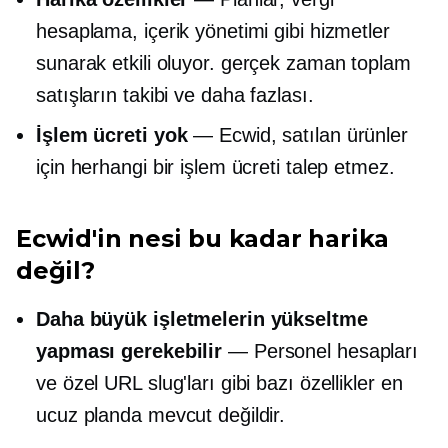
hesaplama, içerik yönetimi gibi hizmetler
sunarak etkili oluyor.
gerçek zaman
toplam
satışların takibi ve daha fazlası.
İşlem ücreti yok
— Ecwid, satılan ürünler
için herhangi bir işlem ücreti talep etmez.
Ecwid'in nesi bu kadar harika
değil?
Daha büyük işletmelerin yükseltme
yapması gerekebilir
— Personel hesapları
ve özel URL slug'ları gibi bazı özellikler en
ucuz planda mevcut değildir.