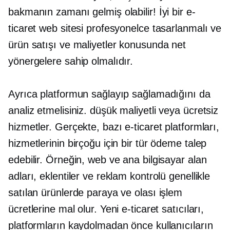
bakmanın zamanı gelmiş olabilir! İyi bir e-
ticaret web sitesi profesyonelce tasarlanmalı ve
ürün satışı ve maliyetler konusunda net
yönergelere sahip olmalıdır.
Ayrıca platformun sağlayıp sağlamadığını da
analiz etmelisiniz.
düşük maliyetli
veya ücretsiz
hizmetler. Gerçekte, bazı e-ticaret platformları,
hizmetlerinin birçoğu için bir tür ödeme talep
edebilir. Örneğin, web ve ana bilgisayar alan
adları, eklentiler ve reklam kontrolü genellikle
satılan ürünlerde paraya ve olası işlem
ücretlerine mal olur. Yeni e-ticaret satıcıları,
platformların kaydolmadan önce kullanıcıların