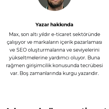
Yazar hakkında
Max, son altı yıldır e-ticaret sektöründe
çalışıyor ve markaların içerik pazarlaması
ve SEO oluşturmalarına ve seviyelerini
yükseltmelerine yardımcı oluyor. Buna
rağmen girişimcilik konusunda tecrübesi
var. Boş zamanlarında kurgu yazarıdır.