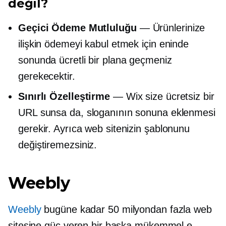
değil?
Geçici Ödeme Mutluluğu
— Ürünlerinize
ilişkin ödemeyi kabul etmek için eninde
sonunda ücretli bir plana geçmeniz
gerekecektir.
Sınırlı Özelleştirme
— Wix size ücretsiz bir
URL sunsa da, sloganının sonuna eklenmesi
gerekir. Ayrıca web sitenizin şablonunu
değiştiremezsiniz.
Weebly
Weebly
bugüne kadar 50 milyondan fazla web
sitesine güç veren bir başka mükemmel e-