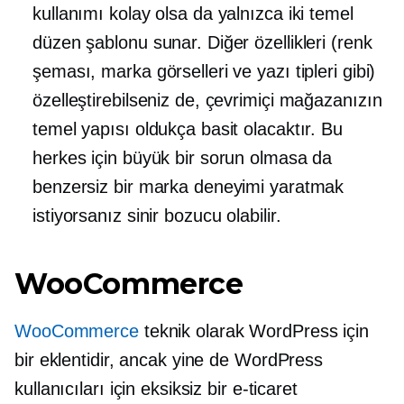
kullanımı kolay olsa da yalnızca iki temel
düzen şablonu sunar. Diğer özellikleri (renk
şeması, marka görselleri ve yazı tipleri gibi)
özelleştirebilseniz de, çevrimiçi mağazanızın
temel yapısı oldukça basit olacaktır. Bu
herkes için büyük bir sorun olmasa da
benzersiz bir marka deneyimi yaratmak
istiyorsanız sinir bozucu olabilir.
WooCommerce
WooCommerce
teknik olarak WordPress için
bir eklentidir, ancak yine de WordPress
kullanıcıları için eksiksiz bir e-ticaret