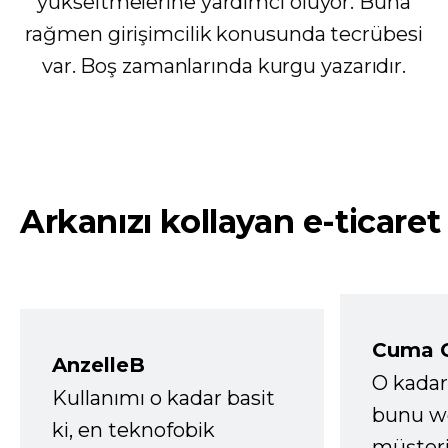
yükseltmelerine yardımcı oluyor. Buna
rağmen girişimcilik konusunda tecrübesi
var. Boş zamanlarında kurgu yazarıdır.
Arkanızı kollayan e-ticaret
Cuma 
AnzelleB
O kadar
Kullanımı o kadar basit
bunu we
ki, en teknofobik
müşter