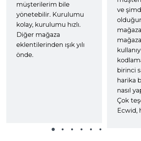
müşterilerim bile
ve şimd
yönetebilir. Kurulumu
olduğum
kolay, kurulumu hızlı.
mağazay
Diğer mağaza
mağaza
eklentilerinden ışık yılı
kullanı
önde.
kodlam
birinci 
harika b
nasıl yap
Çok te
Ecwid, 