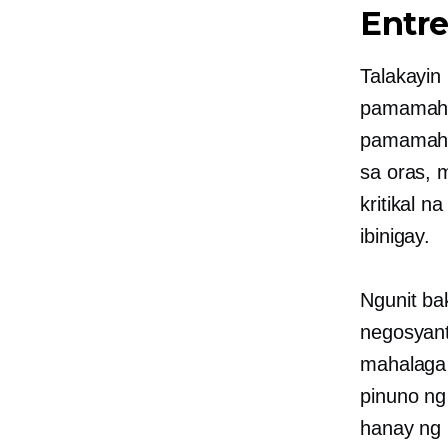
Entr
Talakayi
pamamahal
pamamahal
sa oras, 
kritikal n
ibinigay.
Ngunit ba
negosyan
mahalaga
pinuno ng
hanay ng