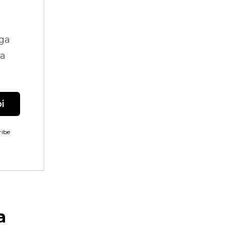
ga
na
i
ibe
a