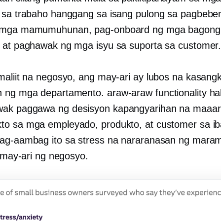
 sa trabaho hanggang sa isang pulong sa pagbebe
 mga mamumuhunan, pag-onboard ng mga bagong
 at paghawak ng mga isyu sa suporta sa customer
maliit na negosyo, ang may-ari ay lubos na kasang
n ng mga departamento.
araw-araw
functionality h
wak
paggawa ng desisyon
kapangyarihan na maaar
o sa mga empleyado, produkto, at customer sa iba
ag-aambag ito sa stress na nararanasan ng mara
a may-ari ng negosyo.