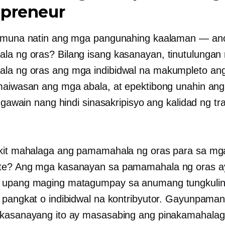
epreneur
n muna natin ang mga pangunahing kaalaman — an
a ng oras? Bilang isang kasanayan, tinutulungan
a ng oras ang mga indibidwal na makumpleto ang
maiwasan ang mga abala, at epektibong unahin an
a gawain nang hindi sinasakripisyo ang kalidad ng t
kit mahalaga ang pamamahala ng oras para sa mg
te? Ang mga kasanayan sa pamamahala ng oras a
 upang maging matagumpay sa anumang tungkulin
 pangkat o indibidwal na kontribyutor. Gayunpaman
 kasanayang ito ay masasabing ang pinakamahala