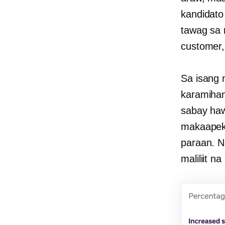
kandidato
tawag sa
customer,
Sa isang 
karamiha
sabay ha
makaapekt
paraan. N
maliliit n