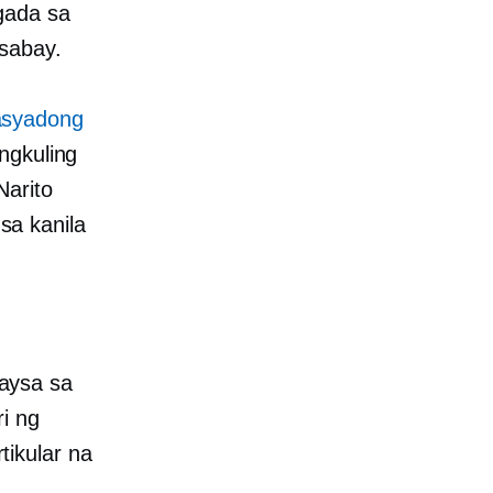
gada sa
-sabay.
asyadong
ngkuling
Narito
a kanila
aysa sa
i ng
ikular na
a