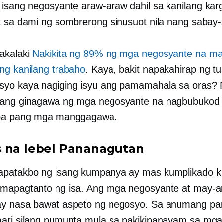
 isang negosyante
araw-araw
dahil sa kanilang kar
t sa dami ng sombrerong sinusuot nila nang sabay
akalaki
Nakikita ng 89% ng mga negosyante na m
ng kanilang trabaho
. Kaya, bakit napakahirap ng tu
yo kaya nagiging isyu ang pamamahala sa oras? 
ang ginagawa ng mga negosyante na nagbubukod s
iba pang mga manggagawa.
 na lebel
Pananagutan
apatakbo ng isang kumpanya ay mas kumplikado k
mapagtanto ng isa. Ang mga negosyante at may-ar
y nasa bawat aspeto ng negosyo. Sa anumang part
ari silang pumunta mula sa pakikipanayam sa mg