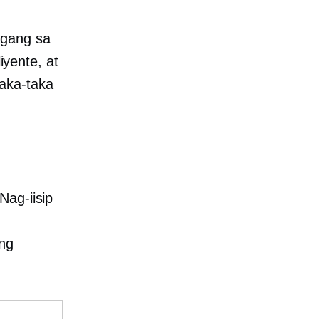
ggang sa
yente, at
aka-taka
Nag-iisip
ong