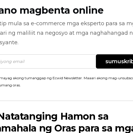
ano magbenta online
tip mula sa
e-commerce
mga eksperto para sa m
ari ng maliliit na negosyo at mga naghahangad 
syante.
sumuskrib
mayag akong tumanggap ng Ecwid Newsletter. Maaari akong mag-unsubscr
umang oras.
Natatanging Hamon sa
mahala ng Oras para sa mg