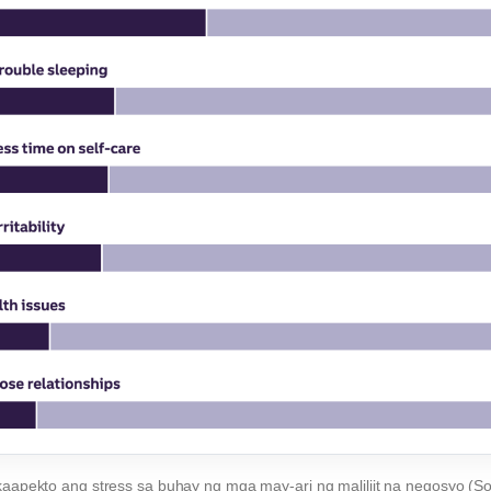
apekto ang stress sa buhay ng mga may-ari ng maliliit na negosyo (S