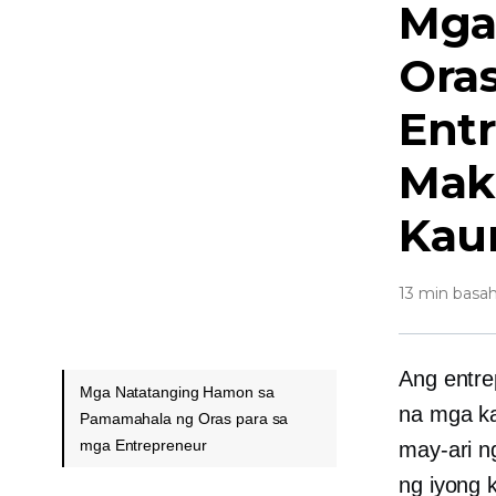
Mga
Ora
Ent
Mak
Kau
13 min basah
Ang entre
Mga Natatanging Hamon sa
na mga ka
Pamamahala ng Oras para sa
mga Entrepreneur
may-ari n
ng iyong 