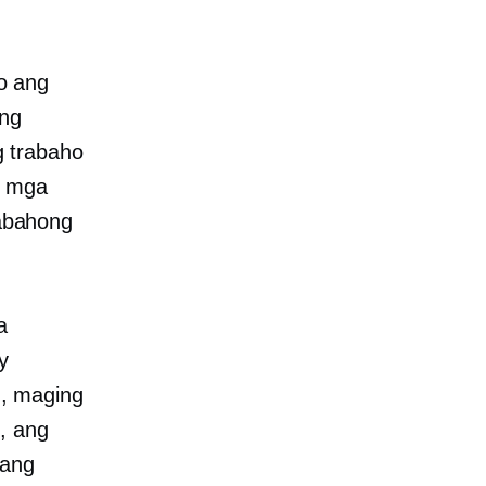
o ang
 ng
 trabaho
g mga
rabahong
a
y
, maging
, ang
gang