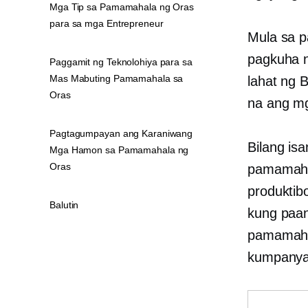
Mga Tip sa Pamamahala ng Oras
para sa mga Entrepreneur
Mula sa p
pagkuha n
Paggamit ng Teknolohiya para sa
Mas Mabuting Pamamahala sa
lahat ng
B
Oras
na ang mg
Pagtagumpayan ang Karaniwang
Bilang is
Mga Hamon sa Pamamahala ng
Oras
pamamahal
produktib
Balutin
kung paa
pamamahal
kumpanya?