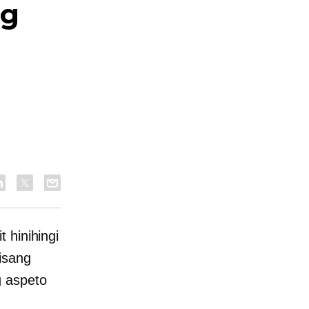
ng
 hinihingi
isang
g aspeto