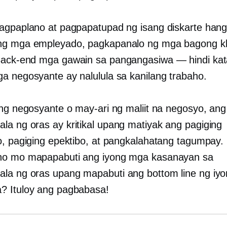
agpaplano at pagpapatupad ng isang diskarte han
g mga empleyado, pagkapanalo ng mga bagong kli
ack-end
mga gawain sa pangangasiwa — hindi kat
a negosyante ay nalulula sa kanilang trabaho.
ang negosyante o may-ari ng maliit na negosyo, ang
a ng oras ay kritikal upang matiyak ang pagiging
o, pagiging epektibo, at pangkalahatang tagumpay. 
no mo mapapabuti ang iyong mga kasanayan sa
a ng oras upang mapabuti ang bottom line ng iy
 Ituloy ang pagbabasa!