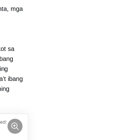
nta, mga
.
kot sa
abang
ing
't ibang
ming