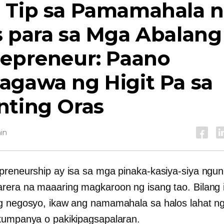
 Tip sa Pamamahala 
s para sa Mga Abalang
repreneur: Paano
agawa ng Higit Pa sa
nting Oras
in
preneurship ay isa sa mga pinaka-kasiya-siya ngunit
rera na maaaring magkaroon ng isang tao. Bilang 
g negosyo, ikaw ang namamahala sa halos lahat n
kumpanya o pakikipagsapalaran.