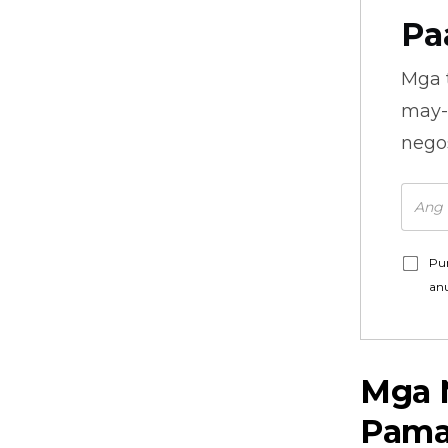
Pa
Mga 
may-
nego
Pu
an
Mga 
Pama