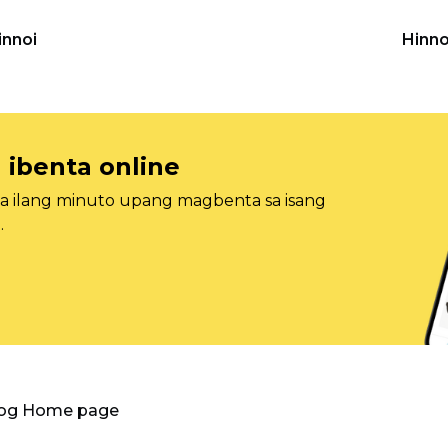
innoi
Hinno
 ibenta online
sa ilang minuto upang magbenta sa isang
.
log Home page