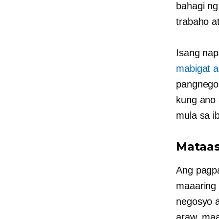
bahagi ng
trabaho a
Isang nap
mabigat a
pangnegos
kung ano 
mula sa 
Mataas
Ang pagp
maaaring 
negosyo a
araw, maa