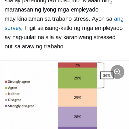
sila ay parehong tao tulad mo. Maaari ding
maranasan ng iyong mga empleyado
may kinalaman sa trabaho
stress. Ayon sa
ang
survey
, Higit sa
isang-katlo
ng mga empleyado
ay nag-uulat na sila ay karaniwang stressed
out sa araw ng trabaho.