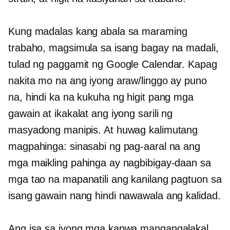
Kung madalas kang abala sa maraming
trabaho, magsimula sa isang bagay na madali,
tulad ng paggamit ng Google Calendar. Kapag
nakita mo na ang iyong araw/linggo ay puno
na, hindi ka na kukuha ng higit pang mga
gawain at ikakalat ang iyong sarili ng
masyadong manipis. At huwag kalimutang
magpahinga: sinasabi ng pag-aaral na ang
mga maikling pahinga ay nagbibigay-daan sa
mga tao na mapanatili ang kanilang pagtuon sa
isang gawain nang hindi nawawala ang kalidad.
Ang isa sa iyong mga kapwa mangangalakal