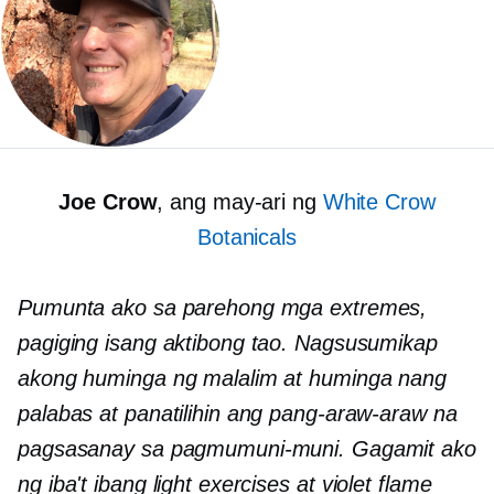
Joe Crow
, ang may-ari ng
White Crow
Botanicals
Pumunta ako sa parehong mga extremes,
pagiging isang aktibong tao. Nagsusumikap
akong huminga ng malalim at huminga nang
palabas at panatilihin ang pang-araw-araw na
pagsasanay sa pagmumuni-muni. Gagamit ako
ng iba't ibang light exercises at
v
iolet flame