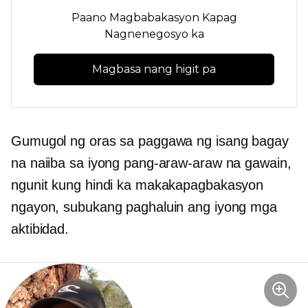
Paano Magbabakasyon Kapag
Nagnenegosyo ka
Magbasa nang higit pa
Gumugol ng oras sa paggawa ng isang bagay
na naiiba sa iyong pang-araw-araw na gawain,
ngunit kung hindi ka makakapagbakasyon
ngayon, subukang paghaluin ang iyong mga
aktibidad.