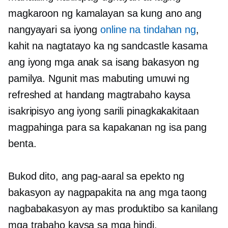
magkaroon ng kamalayan sa kung ano ang
nangyayari sa iyong
online na tindahan ng
,
kahit na nagtatayo ka ng sandcastle kasama
ang iyong mga anak sa isang bakasyon ng
pamilya. Ngunit mas mabuting umuwi ng
refreshed at handang magtrabaho kaysa
isakripisyo ang iyong sarili
pinagkakakitaan
magpahinga para sa kapakanan ng isa pang
benta.
Bukod dito, ang pag-aaral sa epekto ng
bakasyon ay nagpapakita na ang mga taong
nagbabakasyon ay mas produktibo sa kanilang
mga trabaho kaysa sa mga hindi.