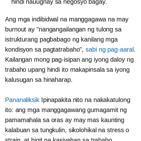
hindi nauugnay sa negosyo
bagay.
Ang mga indibidwal na manggagawa na may
burnout ay "nangangailangan ng tulong sa
istrukturang pagbabago ng kanilang mga
kondisyon sa pagtatrabaho",
sabi ng pag-aaral
.
Kailangan mong pag-isipan ang iyong daloy ng
trabaho upang hindi ito makapinsala sa iyong
kalusugan sa hinaharap.
Pananaliksik
Ipinapakita nito na nakakatulong
ito: ang mga manggagawang gumagamit ng
pamamahala sa oras ay may mas kaunting
kalabuan sa tungkulin, sikolohikal na stress o
strain, at higit na kasiyahan sa trabaho.