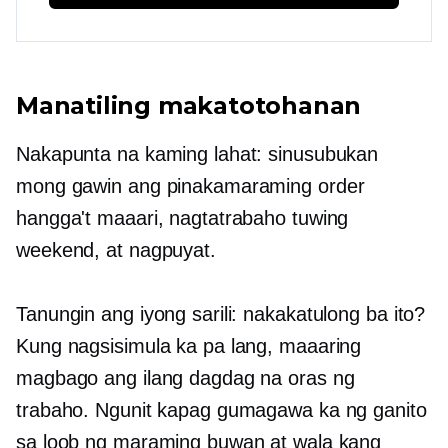
Manatiling makatotohanan
Nakapunta na kaming lahat: sinusubukan
mong gawin ang pinakamaraming order
hangga't maaari, nagtatrabaho tuwing
weekend, at nagpuyat.
Tanungin ang iyong sarili: nakakatulong ba ito?
Kung nagsisimula ka pa lang, maaaring
magbago ang ilang dagdag na oras ng
trabaho. Ngunit kapag gumagawa ka ng ganito
sa loob ng maraming buwan at wala kang