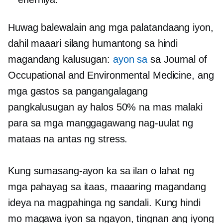
Huwag balewalain ang mga palatandaang iyon,
dahil maaari silang humantong sa hindi
magandang kalusugan:
ayon sa
sa Journal of
Occupational and Environmental Medicine, ang
mga gastos sa pangangalagang
pangkalusugan ay halos 50% na mas malaki
para sa mga manggagawang nag-uulat ng
mataas na antas ng stress.
Kung sumasang-ayon ka sa ilan o lahat ng
mga pahayag sa itaas, maaaring magandang
ideya na magpahinga ng sandali. Kung hindi
mo magawa iyon sa ngayon, tingnan ang iyong