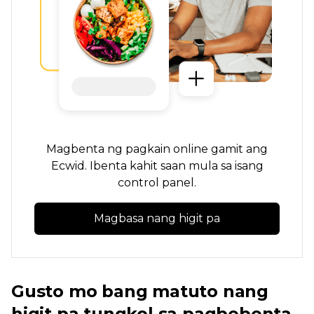
Magbenta ng pagkain online gamit ang
Ecwid. Ibenta kahit saan mula sa isang
control panel.
Magbasa nang higit pa
Gusto mo bang matuto nang
higit pa tungkol sa pagbebenta