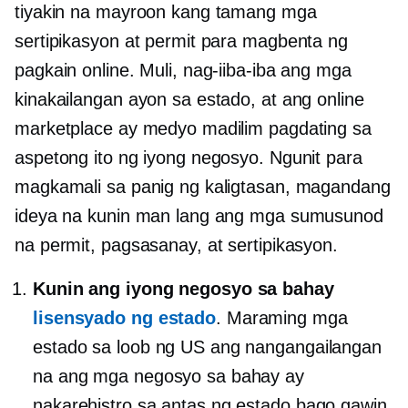
tiyakin na mayroon kang tamang mga
sertipikasyon at permit para magbenta ng
pagkain online. Muli, nag-iiba-iba ang mga
kinakailangan ayon sa estado, at ang online
marketplace ay medyo madilim pagdating sa
aspetong ito ng iyong negosyo. Ngunit para
magkamali sa panig ng kaligtasan, magandang
ideya na kunin man lang ang mga sumusunod
na permit, pagsasanay, at sertipikasyon.
Kunin ang iyong negosyo sa bahay
lisensyado ng estado
. Maraming mga
estado sa loob ng US ang nangangailangan
na ang mga negosyo sa bahay ay
nakarehistro sa antas ng estado bago gawin