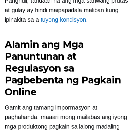
Panghuli, tandaan na ang mga sariwang prutas
at gulay ay hindi maipapadala maliban kung
ipinakita sa a
tuyong kondisyon.
Alamin ang Mga
Panuntunan at
Regulasyon sa
Pagbebenta ng Pagkain
Online
Gamit ang tamang impormasyon at
paghahanda, maaari mong mailabas ang iyong
mga produktong pagkain sa lalong madaling