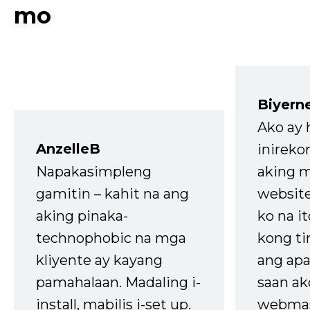
mo
Biyern
Ako ay
AnzelleB
inireko
Napakasimpleng
aking m
gamitin – kahit na ang
website
aking pinaka-
ko na it
technophobic na mga
kong t
kliyente ay kayang
ang apa
pamahalaan. Madaling i-
saan ak
install, mabilis i-set up.
webmas