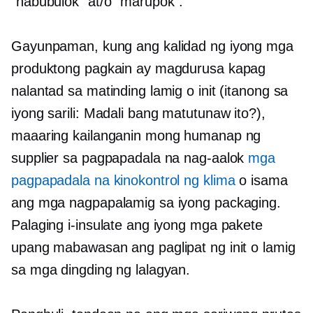
"nabubulok" at/o "marupok".
Gayunpaman, kung ang kalidad ng iyong mga
produktong pagkain ay magdurusa kapag
nalantad sa matinding lamig o init (itanong sa
iyong sarili: Madali bang matutunaw ito?),
maaaring kailanganin mong humanap ng
supplier sa pagpapadala na nag-aalok
mga
pagpapadala na kinokontrol ng klima
o isama
ang mga nagpapalamig sa iyong packaging.
Palaging i-insulate ang iyong mga pakete
upang mabawasan ang paglipat ng init o lamig
sa mga dingding ng lalagyan.