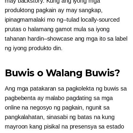
may backstory. Kung ang iyong mga
produktong pagkain ay may sangkap,
ipinagmamalaki mo
ng–tulad
locally-sourced
prutas o halamang gamot mula sa iyong
tahanan
hardin–showcase
ang mga ito sa label
ng iyong produkto din.
Buwis o Walang Buwis?
Ang mga patakaran sa pagkolekta ng buwis sa
pagbebenta ay malabo pagdating sa mga
online na negosyo ng pagkain, ngunit sa
pangkalahatan, sinasabi ng batas na kung
mayroon kang pisikal na presensya sa estado