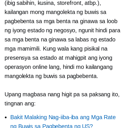
(ibig sabihin, kusina, storefront, atbp.),
kailangan mong mangolekta ng buwis sa
pagbebenta sa mga benta na ginawa sa loob
ng iyong estado ng negosyo, ngunit hindi para
sa mga benta na ginawa sa
labas ng estado
mga mamimili. Kung wala kang pisikal na
presensya sa estado at mahigpit ang iyong
operasyon
online lang,
hindi mo kailangang
mangolekta ng buwis sa pagbebenta.
Upang magbasa nang higit pa sa paksang ito,
tingnan ang:
Bakit Malaking Nag-iiba-iba ang Mga Rate
ng Buwis sa Pagbebenta ng US?