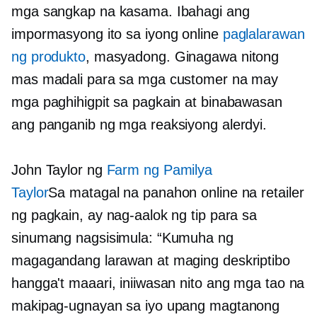
mga sangkap na kasama. Ibahagi ang
impormasyong ito sa iyong online
paglalarawan
ng produkto
, masyadong. Ginagawa nitong
mas madali para sa mga customer na may
mga paghihigpit sa pagkain at binabawasan
ang panganib ng mga reaksiyong alerdyi.
John Taylor ng
Farm ng Pamilya
Taylor
Sa
matagal na panahon
online na retailer
ng pagkain, ay nag-aalok ng tip para sa
sinumang nagsisimula: “Kumuha ng
magagandang larawan at maging deskriptibo
hangga't maaari, iniiwasan nito ang mga tao na
makipag-ugnayan sa iyo upang magtanong