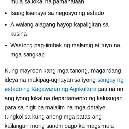
mula sa lokal na pamahalaan
Isang lisensya sa negosyo ng estado
A
walang alagang hayop
kapaligiran sa
kusina
Wastong pag-iimbak ng malamig at tuyo na
mga sangkap
Kung mayroon kang mga tanong, magandang
ideya na makipag-ugnayan sa iyong
sangay ng
estado ng Kagawaran ng Agrikultura
pati na rin
ang iyong lokal na departamento ng kalusugan
para sa higit pa
malalim na
mga detalye
tungkol sa kung anong mga batas ang
kailangan mong sundin bago ka magsimula