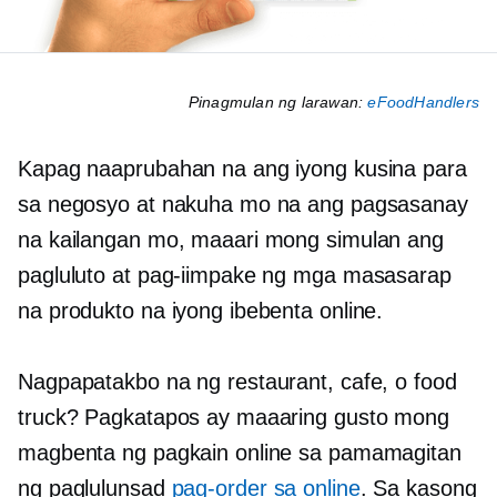
Pinagmulan ng larawan:
eFoodHandlers
Kapag naaprubahan na ang iyong kusina para
sa negosyo at nakuha mo na ang pagsasanay
na kailangan mo, maaari mong simulan ang
pagluluto at pag-iimpake ng mga masasarap
na produkto na iyong ibebenta online.
Nagpapatakbo na ng restaurant, cafe, o food
truck? Pagkatapos ay maaaring gusto mong
magbenta ng pagkain online sa pamamagitan
ng paglulunsad
pag-order sa online
. Sa kasong