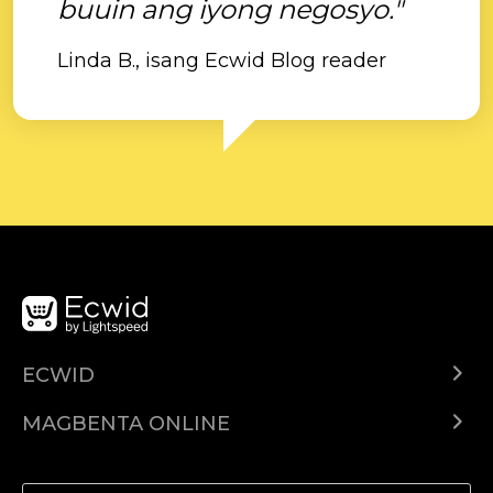
buuin ang iyong negosyo."
Linda B., isang Ecwid Blog reader
ECWID
Ecwid.com
MAGBENTA ONLINE
Help center
Ibenta kahit saan
Ibenta sa Facebook