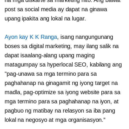
na mga diskarte sa marketing nito. Ang bawat
post sa social media ay dapat na ginawa
upang ipakita ang lokal na lugar.
Ayon kay K K Ranga
, isang nangungunang
boses sa digital marketing, may ilang salik na
dapat isaalang-alang upang maging
matagumpay sa hyperlocal SEO, kabilang ang
"pag-unawa sa mga termino para sa
paghahanap na ginagamit ng iyong target na
madla, pag-optimize sa iyong website para sa
mga termino para sa paghahanap na iyon, at
pagbuo ng matibay na relasyon sa iba pang
lokal na negosyo at mga organisasyon.”