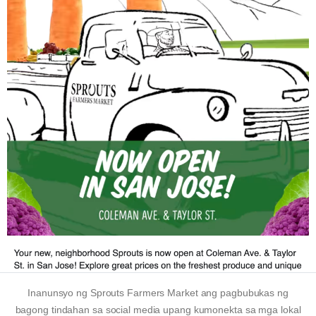
Inanunsyo ng Sprouts Farmers Market ang pagbubukas ng
bagong tindahan sa social media upang kumonekta sa mga lokal