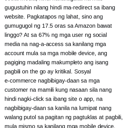
gugustuhin nilang hindi ma-redirect sa ibang
website. Pagkatapos ng lahat, sino ang
gumugugol ng 17.5 oras sa Amazon bawat
linggo? At sa 67% ng mga user ng social
media na nag-a-access sa kanilang mga
account mula sa mga mobile device, ang
pagiging madaling makumpleto ang isang
pagbili on the go ay kritikal. Sosyal
e-commerce
nagbibigay-daan sa mga
customer na mamili kung nasaan sila nang
hindi nagki-click sa ibang site o app, na
nagbibigay-daan sa kanila na lumipat nang
walang putol sa pagitan ng pagtuklas at pagbili,
mula mismo sa kanilang mga mobile device.