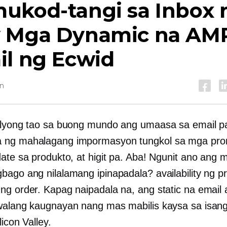
ukod-tangi sa Inbox 
 Mga Dynamic na AM
il ng Ecwid
in
ilyong tao sa buong mundo ang umaasa sa email p
 ng mahalagang impormasyon tungkol sa mga pr
date sa produkto, at higit pa. Aba! Ngunit ano ang 
bago ang nilalamang ipinapadala? availability ng p
ng order. Kapag naipadala na, ang static na email 
walang kaugnayan nang mas mabilis kaysa sa isang
licon Valley.