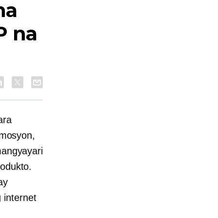
na
P na
ara
omosyon,
mangyayari
rodukto.
ay
 internet