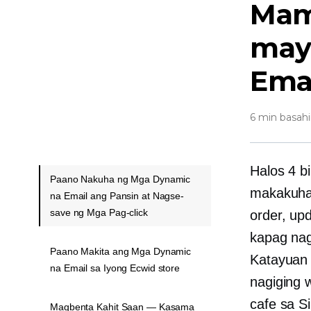
Mam
may
Ema
6 min basah
Halos 4 b
Paano Nakuha ng Mga Dynamic
makakuha
na Email ang Pansin at Nagse-
save ng Mga Pag-click
order, up
kapag nag
Paano Makita ang Mga Dynamic
Katayuan 
na Email sa Iyong Ecwid store
nagiging 
cafe sa Si
Magbenta Kahit Saan — Kasama