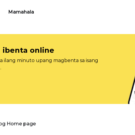
Mamahala
 ibenta online
sa ilang minuto upang magbenta sa isang
.
log Home page