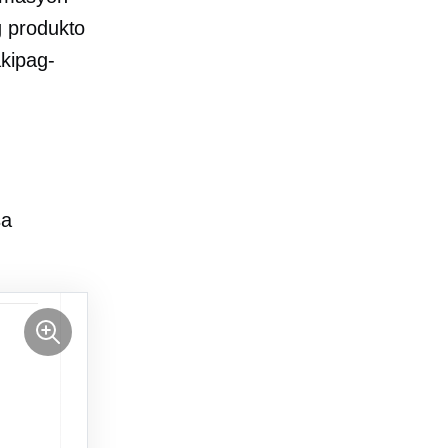
g produkto
kipag-
sa