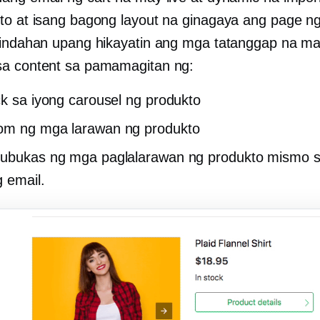
to at isang bagong layout na ginagaya ang page n
tindahan upang hikayatin ang mga tatanggap na ma
a content sa pamamagitan ng:
ck sa iyong carousel ng produkto
om ng mga larawan ng produkto
bubukas ng mga paglalarawan ng produkto mismo 
g email.