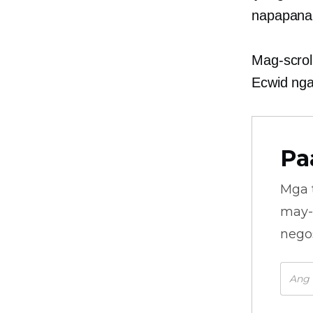
napapana
Mag-scrol
Ecwid ng
Pa
Mga 
may-
nego