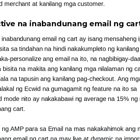
 merchant at kanilang mga customer.
ctive na inabandunang email ng car
 inabandunang email ng cart ay isang mensaheng i
sita sa tindahan na hindi nakakumpleto ng kanilan
Naka-personalize ang email na ito, na nagbibigay-da
 bisita na makita ang kanilang mga nilalaman ng ca
lala na tapusin ang kanilang pag-checkout. Ang mg
akal ng Ecwid na gumagamit ng feature na ito sa
d mode nito ay nakakabawi ng average na 15% ng
ang cart.
 ng AMP para sa Email na mas nakakahimok ang
ang email ng cart na may live at dynamic na imp