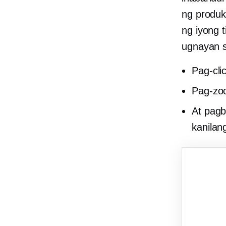
ng produk
ng iyong 
ugnayan s
Pag-cli
Pag-zo
At pag
kanilan