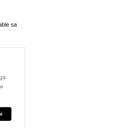
able sa
ga
na
i