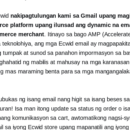
uwid
nakipagtulungan kami sa Gmail upang mag
rce
platform upang ilunsad ang dynamic na ema
merce
merchant
. Itinayo sa
bago
AMP (Accelerate
 teknolohiya, ang mga Ecwid email ay magpapakit
g tumpak at
sunod sa panahon
impormasyon sa ba
ghahatid ng mabilis at mahusay na mga karanasan
ng mas maraming benta para sa mga mangangalak
bukas ng isang email nang higit sa isang beses s
uran! Isa man itong update sa status ng order o is
ang komunikasyon sa cart, awtomatikong nagsi-s
il sa iyong Ecwid store upang mapanatili ang iyong