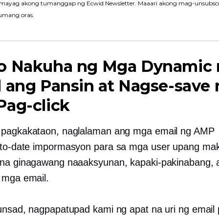
mayag akong tumanggap ng Ecwid Newsletter. Maaari akong mag-unsubscr
umang oras.
o Nakuha ng Mga Dynamic 
 ang Pansin at Nagse-save 
Pag-click
 pagkakataon, naglalaman ang mga email ng AMP
to-date
impormasyon para sa mga user upang mak
na ginagawang naaaksyunan, kapaki-pakinabang, 
 mga email.
unsad, nagpapatupad kami ng apat na uri ng email 