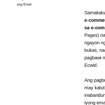
ang Email
Samakat
e-comme
sa
e-com
Pages) na
ngayon n
bukas, na
pagbawi 
Ecwid.
Ang pagbu
may katut
inabandun
iyong ema