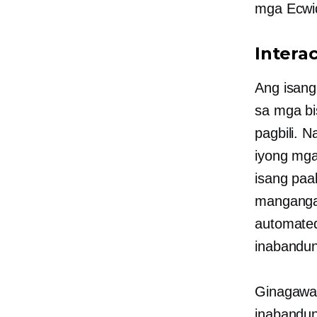
mga Ecwid
Intera
Ang isang
sa mga bi
pagbili. 
iyong mga
isang paa
mangangal
automate
inabandun
Ginagawa
inabandun