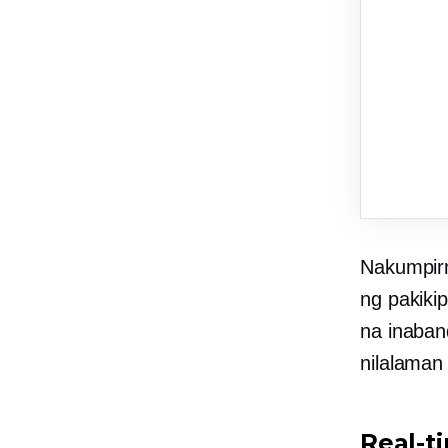
Nakumpir
ng pakiki
na inaban
nilalaman 
Real-t