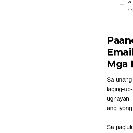
Pu
an
Paan
Email
Mga 
Sa unang
laging-up-
ugnayan, 
ang iyong
Sa paglul