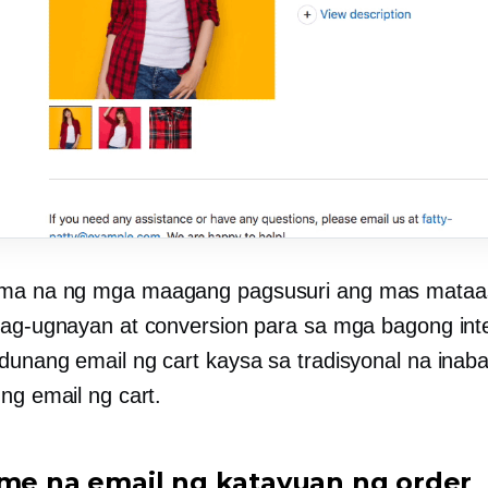
ma na ng mga maagang pagsusuri ang mas mataas
pag-ugnayan at conversion para sa mga bagong inte
dunang email ng cart kaysa sa tradisyonal na ina
ng email ng cart.
ime na
email ng katayuan ng order