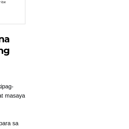
ibe
na
ng
ipag-
at masaya
para sa