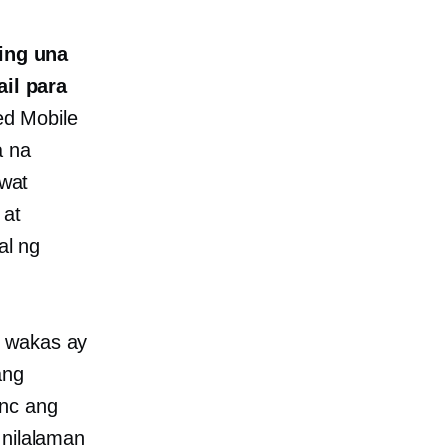
ing una
il para
d Mobile
a na
wat
 at
al ng
a wakas ay
ang
ync ang
 nilalaman