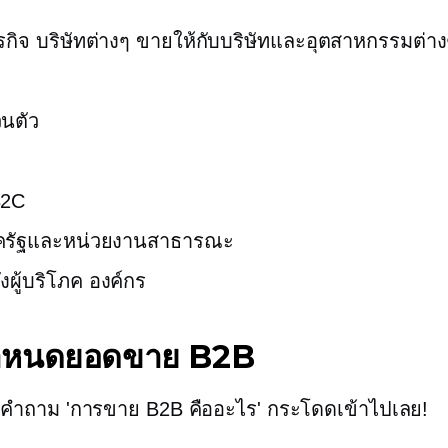
รกิจ
บริษัทต่างๆ ขายให้กับบริษัทและอุตสาหกรรมต่า
วนตัว
B2C
าครัฐและหน่วยงานสาธารณะ
งผู้บริโภค
องค์กร
ำหนดยอดขาย B2B
บคำถาม 'การขาย B2B คืออะไร' กระโดดเข้าไปเลย!