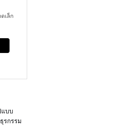
าดเล็ก
ูปแบบ
ในธุรกรรม