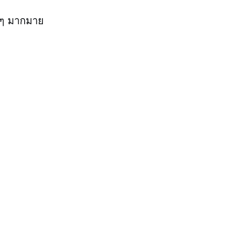
งๆ มากมาย