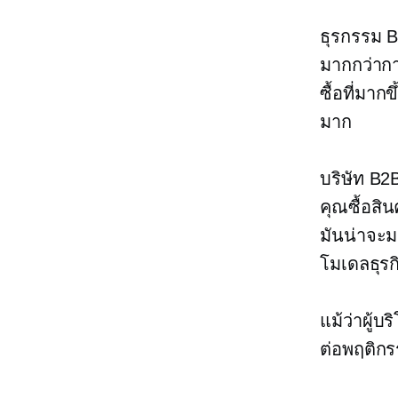
ธุรกรรม B
มากกว่ากา
ซื้อที่ม
มาก
บริษัท B2
คุณซื้อสิ
มันน่าจะมา
โมเดลธุรก
แม้ว่าผู้
ต่อพฤติกร