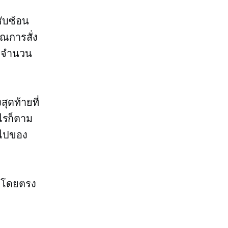
ซับซ้อน
าณการสั่ง
้าจำนวน
ุดท้ายที่
ะไรก็ตาม
่วไปของ
ผลโดยตรง