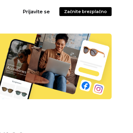
Prijavite se
Začnite brezplačno