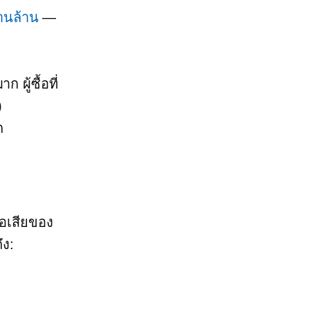
้านล้าน
—
ผู้ซื้อที่
)
ก
้อเสียของ
ึง: