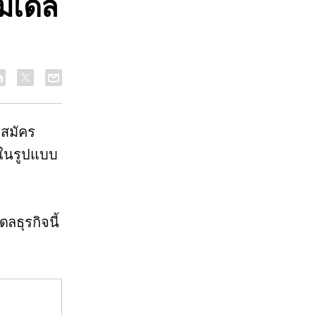
โมเดล
รสมัคร
์ในรูปแบบ
ลธุรกิจนี้