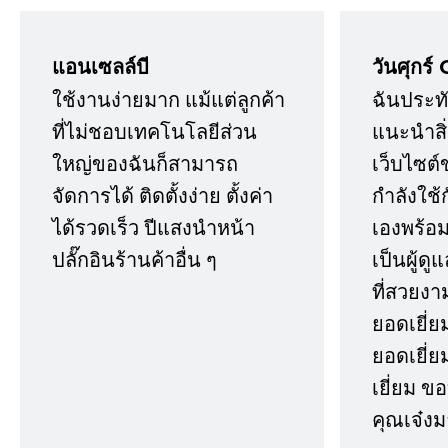
แอนเซลล์บี
วันศุกร์ 
ใช้งานง่ายมาก แม้แต่ลูกค้า
ฉันประทั
ที่ไม่ชอบเทคโนโลยีส่วน
แนะนำสิ่ง
ใหญ่ของฉันก็สามารถ
เว็บไซต์
จัดการได้ ติดตั้งง่าย ตั้งค่า
กำลังใช้
ได้รวดเร็ว ปีแสงนำหน้า
เองพร้อมก
ปลั๊กอินร้านค้าอื่น ๆ
เป็นผู้ด
ที่สวยงา
ยอดเยี่ย
ยอดเยี่ยม
เยี่ยม 
คุณเจ๋งม