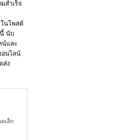
ามสำเร็จ
? ในโพสต์
นี้ นับ
ไลน์และ
ออนไลน์
ดส่ง
าดเล็ก