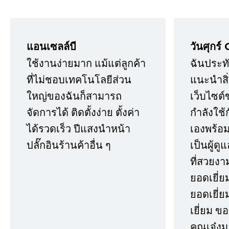
แอนเซลล์บี
วันศุกร์ 
ใช้งานง่ายมาก แม้แต่ลูกค้า
ฉันประทั
ที่ไม่ชอบเทคโนโลยีส่วน
แนะนำสิ่ง
ใหญ่ของฉันก็สามารถ
เว็บไซต์
จัดการได้ ติดตั้งง่าย ตั้งค่า
กำลังใช้
ได้รวดเร็ว ปีแสงนำหน้า
เองพร้อมก
ปลั๊กอินร้านค้าอื่น ๆ
เป็นผู้ด
ที่สวยงา
ยอดเยี่ย
ยอดเยี่ยม
เยี่ยม 
คุณเจ๋งม