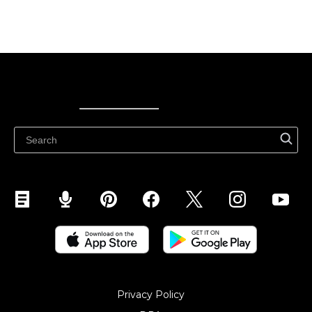
Ecwid
Ecwid
Ecwidi ajaveeb
Abikeskus
Privacy Policy