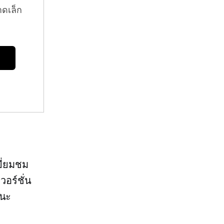
าดเล็ก
ยี่ยมชม
วอร์ชั่น
านะ