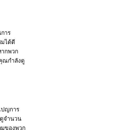
นการ
มได้ดี
รหากพวก
คุณกำลังดู
มเปญการ
รดูจำนวน
ร่วมของพวก