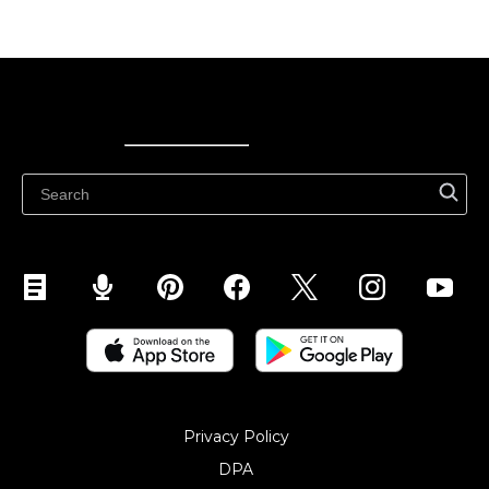
Ecwid
Ecwid
Ecwidi ajaveeb
Abikeskus
Privacy Policy
DPA