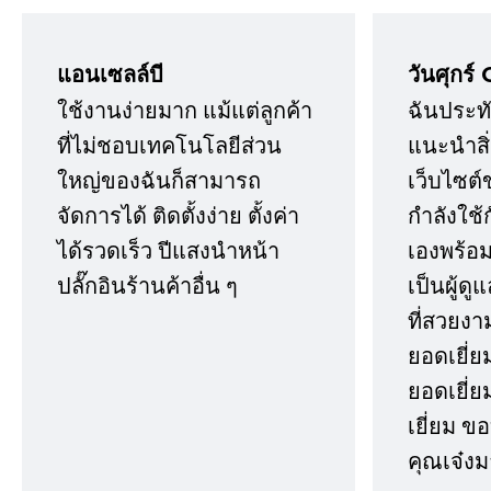
แอนเซลล์บี
วันศุกร์ 
ใช้งานง่ายมาก แม้แต่ลูกค้า
ฉันประทั
ที่ไม่ชอบเทคโนโลยีส่วน
แนะนำสิ่ง
ใหญ่ของฉันก็สามารถ
เว็บไซต์
จัดการได้ ติดตั้งง่าย ตั้งค่า
กำลังใช้
ได้รวดเร็ว ปีแสงนำหน้า
เองพร้อมก
ปลั๊กอินร้านค้าอื่น ๆ
เป็นผู้ด
ที่สวยงา
ยอดเยี่ย
ยอดเยี่ยม
เยี่ยม 
คุณเจ๋งม