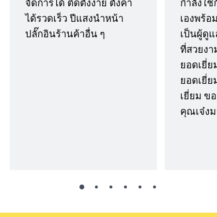
จัดการได้ ติดตั้งง่าย ตั้งค่า
กำลังใช้
ได้รวดเร็ว ปีแสงนำหน้า
เองพร้อมก
ปลั๊กอินร้านค้าอื่น ๆ
เป็นผู้ด
ที่สวยงา
ยอดเยี่ย
ยอดเยี่ยม
เยี่ยม 
คุณเจ๋งม