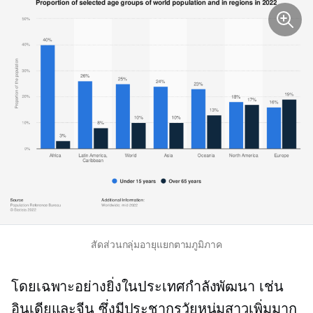
สัดส่วนกลุ่มอายุแยกตามภูมิภาค
โดยเฉพาะอย่างยิ่งในประเทศกำลังพัฒนา เช่น
อินเดียและจีน ซึ่งมีประชากรวัยหนุ่มสาวเพิ่มมาก