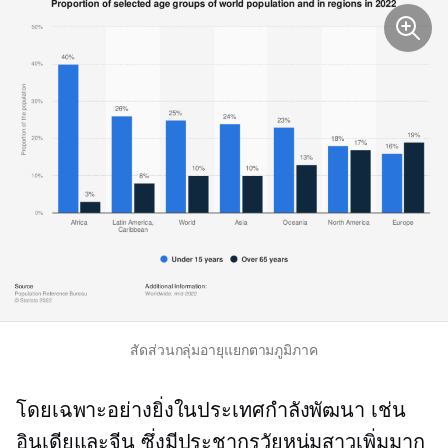
สัดส่วนกลุ่มอายุแยกตามภูมิภาค
โดยเฉพาะอย่างยิ่งในประเทศกำลังพัฒนา เช่น
อินเดียและจีน ซึ่งมีประชากรวัยหนุ่มสาวเพิ่มมาก