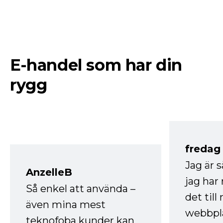
E-handel som har din
rygg
fredag ​
Jag är 
AnzelleB
jag ha
Så enkel att använda –
det till
även mina mest
webbpla
teknofoba kunder kan