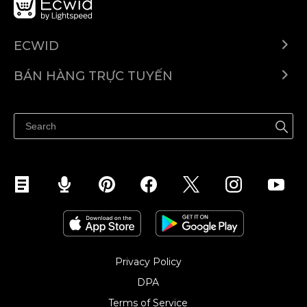
ECWID
Ecwid.com
BÁN HÀNG TRỰC TUYẾN
Trung tâm trợ giúp
Bán ở bất cứ đâu
Quảng bá ở bất cứ đâu
Kiểm soát mọi thứ
Privacy Policy
DPA
Terms of Service