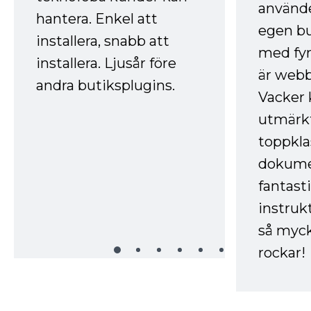
använde
hantera. Enkel att
egen bu
installera, snabb att
med fyr
installera. Ljusår före
är webb
andra butiksplugins.
Vacker 
utmärkt
toppkla
dokume
fantast
instruk
så myck
rockar!