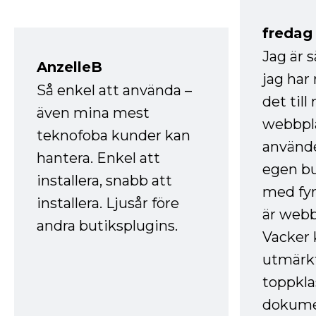
fredag ​
Jag är 
AnzelleB
jag ha
Så enkel att använda –
det till
även mina mest
webbpla
teknofoba kunder kan
använde
hantera. Enkel att
egen bu
installera, snabb att
med fyr
installera. Ljusår före
är webb
andra butiksplugins.
Vacker 
utmärkt
toppkla
dokume