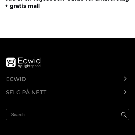
+ gratis mall
ECWID
Ecwid.com
SELG PÅ NETT
Pris
Selg hvor som helst
Hjelpesenter
Selg på Facebook
Selg på Instagram