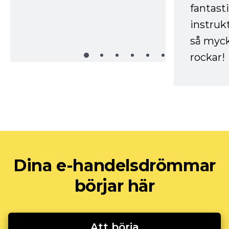
fantast
instruk
så myck
rockar!
Dina e-handelsdrömmar
börjar här
Att börja